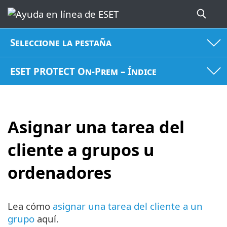
Seleccione la pestaña
ESET PROTECT On-Prem – Índice
Asignar una tarea del
cliente a grupos u
ordenadores
Lea cómo
asignar una tarea del cliente a un
grupo
aquí.