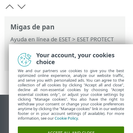
Migas de pan
Ayuda en línea de ESET
>
ESET PROTECT
On-Prem
>
Características técnicas
>
Servicio de notificaciones de empuje de
Your account, your cookies
ESET
choice
We and our partners use cookies to give you the best
optimized online experience, analyze our website traffic,
and serve you with personalized ads. You can agree to the
collection of all cookies by clicking "Accept all and close",
decline all non-essential cookies by choosing "Accept
essential cookies only", or adjust your cookie settings by
clicking "Manage cookies". You also have the right to
withdraw your consent or change your cookie preferences
Ver sitio del escritorio
anytime by clicking the "Manage cookies" link in our website
footer or in your account settings (if available). For more
End of Life
information, see our
Cookie Policy
.
Base de conocimiento de ESET
Foro de ESET
ACCEPT ALL AND CLOSE