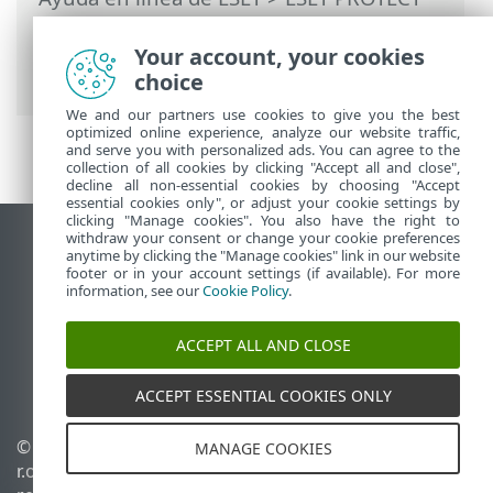
On-Prem
>
Usar ESET PROTECT On-Prem
>
ESET PROTECT On-Prem Menú principal
Your account, your cookies
>
Más
> Plantillas de grupos dinámicos
choice
We and our partners use cookies to give you the best
optimized online experience, analyze our website traffic,
and serve you with personalized ads. You can agree to the
collection of all cookies by clicking "Accept all and close",
decline all non-essential cookies by choosing "Accept
essential cookies only", or adjust your cookie settings by
clicking "Manage cookies". You also have the right to
withdraw your consent or change your cookie preferences
Ver sitio del escritorio
anytime by clicking the "Manage cookies" link in our website
footer or in your account settings (if available). For more
End of Life
information, see our
Cookie Policy
.
Base de conocimiento de ESET
Foro de ESET
ACCEPT ALL AND CLOSE
ESET Status Portal
Soporte regional
ACCEPT ESSENTIAL COOKIES ONLY
© 1992 - 2026 ESET, spol. s
Administrar perfiles
MANAGE COOKIES
r.o. - Todos los derechos
Política de cookies