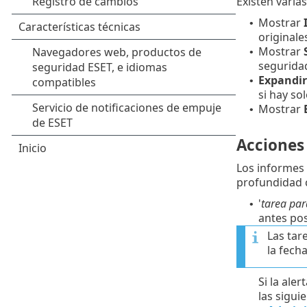
Existen varia
Mostrar
•
originale
Mostrar
•
seguridad
Expandi
•
si hay so
Mostrar
•
Acciones 
Los informes 
profundidad c
'
tarea par
•
antes pos
Las tar
la fech
Si la ale
las sigui