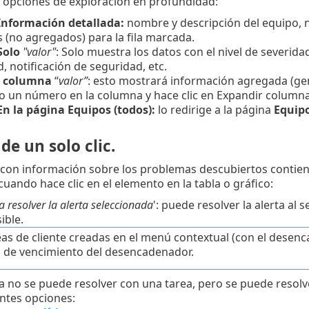
s opciones de exploración en profundidad:
Información detallada:
nombre y descripción del equipo, n
s (no agregados) para la fila marcada.
Solo
"valor"
: Solo muestra los datos con el nivel de severida
, notificación de seguridad, etc.
r columna
“
valor”
: esto mostrará información agregada (ge
lo un número en la columna y hace clic en Expandir columna
En la página Equipos (todos):
lo redirige a la página
Equip
de un solo clic.
con información sobre los problemas descubiertos contien
uando hace clic en el elemento en la tabla o gráfico:
a resolver la alerta seleccionada
': puede resolver la alerta al 
ible.
eas de cliente creadas en el menú contextual (con el desen
a de vencimiento del desencadenador.
rta no se puede resolver con una tarea, pero se puede resol
entes opciones: