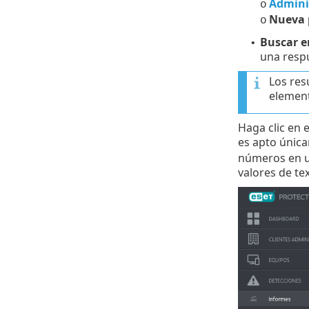
Adminis
o
Nueva p
o
Buscar e
•
una respu
Los res
elemen
Haga clic en 
es apto única
números en u
valores de tex