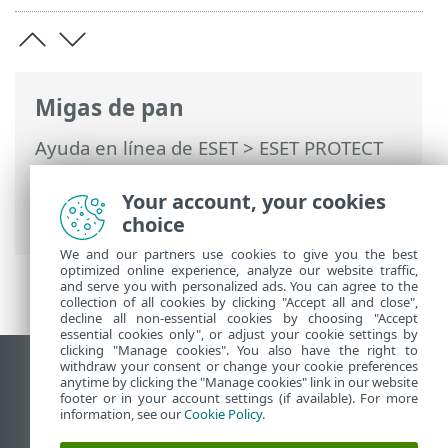
Migas de pan
Ayuda en línea de ESET
>
ESET PROTECT
On-Prem
>
Usar ESET PROTECT On-Prem
>
ESET PROTECT On-Prem Menú principal
Your account, your cookies
>
Más
> Usuarios de equipos
choice
We and our partners use cookies to give you the best
optimized online experience, analyze our website traffic,
and serve you with personalized ads. You can agree to the
collection of all cookies by clicking "Accept all and close",
decline all non-essential cookies by choosing "Accept
essential cookies only", or adjust your cookie settings by
clicking "Manage cookies". You also have the right to
withdraw your consent or change your cookie preferences
Ver sitio del escritorio
anytime by clicking the "Manage cookies" link in our website
footer or in your account settings (if available). For more
End of Life
information, see our
Cookie Policy
.
Base de conocimiento de ESET