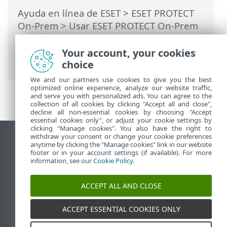
Ayuda en línea de ESET
>
ESET PROTECT
On-Prem
>
Usar ESET PROTECT On-Prem
>
ESET PROTECT On-Prem Menú principal
>
Más
>
Exportar registros a Syslog
>
Your account, your cookies
Servidor Syslog
choice
We and our partners use cookies to give you the best
optimized online experience, analyze our website traffic,
and serve you with personalized ads. You can agree to the
collection of all cookies by clicking "Accept all and close",
decline all non-essential cookies by choosing "Accept
essential cookies only", or adjust your cookie settings by
clicking "Manage cookies". You also have the right to
withdraw your consent or change your cookie preferences
Ver sitio del escritorio
anytime by clicking the "Manage cookies" link in our website
footer or in your account settings (if available). For more
End of Life
information, see our
Cookie Policy
.
Base de conocimiento de ESET
Foro de ESET
ACCEPT ALL AND CLOSE
ESET Status Portal
Soporte regional
ACCEPT ESSENTIAL COOKIES ONLY