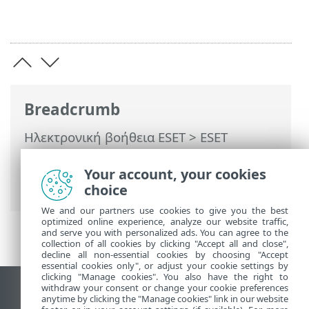
Breadcrumb
Ηλεκτρονική βοήθεια ESET
>
ESET
PROTECT On-Prem
>
Έναρξη
>
Κονσόλα
διαδικτύου ESET PROTECT
> Ρυθμίσεις
Your account, your cookies
χρήστη
choice
We and our partners use cookies to give you the best
optimized online experience, analyze our website traffic,
and serve you with personalized ads. You can agree to the
collection of all cookies by clicking "Accept all and close",
decline all non-essential cookies by choosing "Accept
essential cookies only", or adjust your cookie settings by
clicking "Manage cookies". You also have the right to
withdraw your consent or change your cookie preferences
Προβολή ιστότοπου επιφάνειας εργασίας
anytime by clicking the "Manage cookies" link in our website