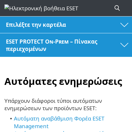
Επιλέξτε την καρτέλα
ESET PROTECT On-Prem – Πίνακας
περιεχομένων
Αυτόματες ενημερώσεις
Υπάρχουν διάφοροι τύποι αυτόματων
ενημερώσεων των προϊόντων ESET:
Αυτόματη αναβάθμιση Φορέα ESET
•
Management