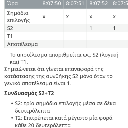
Ώρα
8:07:50
8:07:51
8:07:52
8:07:
Σημάδια
x
x
x
x
επιλογής
S2
1
1
T1
Αποτέλεσμα
Το αποτέλεσμα απαριθμείται ως: S2 (λογική
και) T1.
Σημειώνεται ότι γίνεται επαναφορά της
κατάστασης της συνθήκης S2 μόνο όταν το
γενικό αποτέλεσμα είναι 1.
Συνδυασμός S2+T2
S2: τρία σημάδια επιλογής μέσα σε δέκα
•
δευτερόλεπτα
T2: Επιτρέπεται κατά μέγιστο μία φορά
•
κάθε 20 δευτερόλεπτα