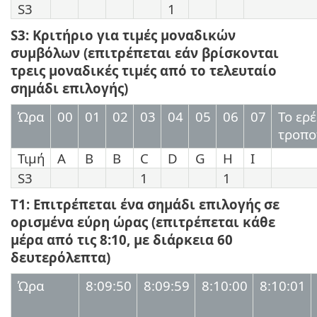
S3
1
S3: Κριτήριο για τιμές μοναδικών
συμβόλων (επιτρέπεται εάν βρίσκονται
τρεις μοναδικές τιμές από το τελευταίο
σημάδι επιλογής)
Ώρα
00
01
02
03
04
05
06
07
Το ερ
τροπο
Τιμή
Α
B
B
C
D
G
H
I
S3
1
1
T1: Επιτρέπεται ένα σημάδι επιλογής σε
ορισμένα εύρη ώρας (επιτρέπεται κάθε
μέρα από τις 8:10, με διάρκεια 60
δευτερόλεπτα)
Ώρα
8:09:50
8:09:59
8:10:00
8:10:01