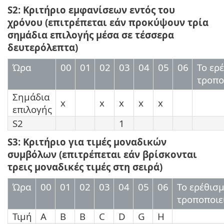
S2: Κριτήριο εμφανίσεων εντός του
χρόνου (επιτρέπεται εάν προκύψουν τρία
σημάδια επιλογής μέσα σε τέσσερα
δευτερόλεπτα)
Ώρα
00
01
02
03
04
05
06
Το ερ
τροπο
Σημάδια
x
x
x
x
x
επιλογής
S2
1
S3: Κριτήριο για τιμές μοναδικών
συμβόλων (επιτρέπεται εάν βρίσκονται
τρεις μοναδικές τιμές στη σειρά)
Ώρα
00
01
02
03
04
05
06
Το ερέθισ
τροποποιε
Τιμή
Α
B
B
C
D
G
H