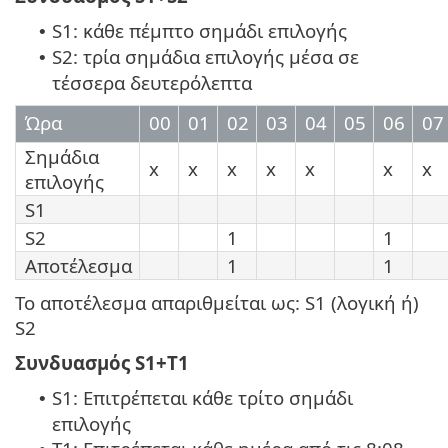
S1: κάθε πέμπτο σημάδι επιλογής
•
S2: τρία σημάδια επιλογής μέσα σε
•
τέσσερα δευτερόλεπτα
Ώρα
00
01
02
03
04
05
06
07
Σημάδια
x
x
x
x
x
x
x
επιλογής
S1
S2
1
1
Αποτέλεσμα
1
1
Το αποτέλεσμα απαριθμείται ως: S1 (λογική ή)
S2
Συνδυασμός S1+T1
S1: Επιτρέπεται κάθε τρίτο σημάδι
•
επιλογής