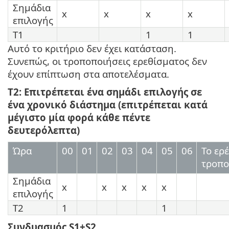
Σημάδια
x
x
x
x
επιλογής
T1
1
1
Αυτό το κριτήριο δεν έχει κατάσταση.
Συνεπώς, οι τροποποιήσεις ερεθίσματος δεν
έχουν επίπτωση στα αποτελέσματα.
T2: Επιτρέπεται ένα σημάδι επιλογής σε
ένα χρονικό διάστημα (επιτρέπεται κατά
μέγιστο μία φορά κάθε πέντε
δευτερόλεπτα)
Ώρα
00
01
02
03
04
05
06
Το ερ
τροπο
Σημάδια
x
x
x
x
x
επιλογής
T2
1
1
Συνδυασμός S1+S2