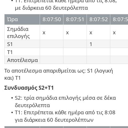
T1: Επιτρέπεται κάθε ημέρα από τις 8:08,
•
με διάρκεια 60 δευτερόλεπτα
Ώρα
8:07:50
8:07:51
8:07:52
8:07:
Σημάδια
x
x
x
x
επιλογής
S1
1
T1
Αποτέλεσμα
Το αποτέλεσμα απαριθμείται ως: S1 (λογική
και) T1
Συνδυασμός S2+T1
S2: τρία σημάδια επιλογής μέσα σε δέκα
•
δευτερόλεπτα
T1: Επιτρέπεται κάθε ημέρα από τις 8:08
•
για διάρκεια 60 δευτερολέπτων