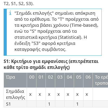
T2, S1, S2, S3).
"Σημάδι επιλογής" σημαίνει απόκριση
από το ερέθισμα. Το "T" προέρχεται από
τα κριτήρια βάσει χρόνου (Time-based),
ενώ το "S" προέρχεται από τα
στατιστικά κριτήρια (Statistical). Η
ένδειξη "S3" αφορά κριτήρια
καταγραφής συμβάντος.
S1: Κριτήριο για εμφανίσεις (επιτρέπεται
κάθε τρίτο σημάδι επιλογής)
Ώρα
00
01
02
03
04
05
06
Το ερ
τροπο
Σημάδια
x
x
x
x
x
x
x
επιλογής
S1
1
1