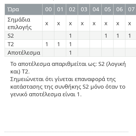
Ώρα
00
01
02
03
04
05
06
07
Σημάδια
x
x
x
x
x
x
x
x
επιλογής
S2
1
1
1
1
T2
1
1
1
Αποτέλεσμα
1
Το αποτέλεσμα απαριθμείται ως: S2 (λογική
και) T2.
Σημειώνεται ότι γίνεται επαναφορά της
κατάστασης της συνθήκης S2 μόνο όταν το
γενικό αποτέλεσμα είναι 1.