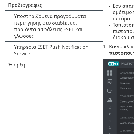
Εάν απαι
•
ομότιμο 
αυτόματα
Τοπιστοπ
•
πιστοποι
διακομισ
1.
Κάντε κλι
πιστοποι