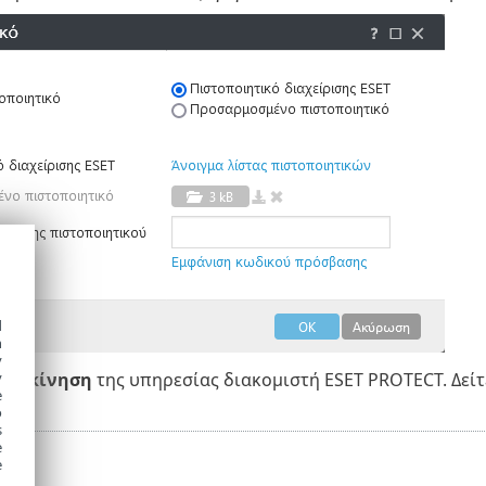
d
h
y
νεκκίνηση
της υπηρεσίας διακομιστή ESET PROTECT. Δείτ
y
e
o
s
e
e