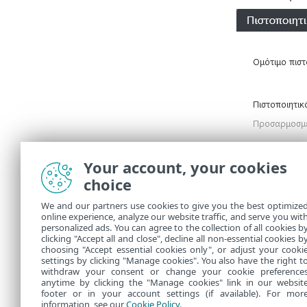
Your account, your cookies
choice
We and our partners use cookies to give you the best optimize
online experience, analyze our website traffic, and serve you wit
personalized ads. You can agree to the collection of all cookies b
3.
Κάντε
Επα
clicking "Accept all and close", decline all non-essential cookies b
choosing "Accept essential cookies only", or adjust your cooki
settings by clicking "Manage cookies". You also have the right t
withdraw your consent or change your cookie preference
anytime by clicking the "Manage cookies" link in our websit
footer or in your account settings (if available). For mor
information, see our
Cookie Policy
.