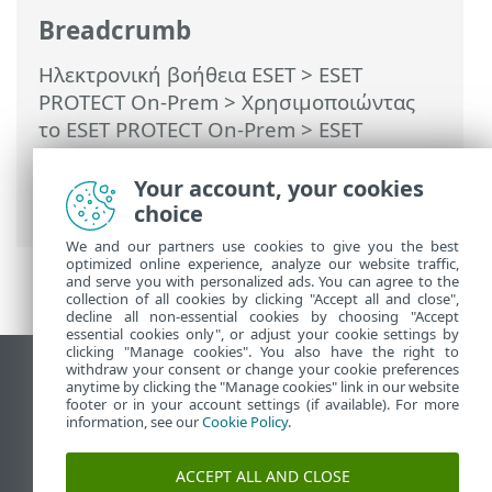
Breadcrumb
Ηλεκτρονική βοήθεια ESET
>
ESET
PROTECT On-Prem
>
Χρησιμοποιώντας
το ESET PROTECT On-Prem
>
ESET
PROTECT On-Prem Κύριο μενού
>
Περισσότερα
>
Διαχείριση αδειών
Your account, your cookies
χρήσης
> Ενεργοποίηση εκτός σύνδεσης
choice
We and our partners use cookies to give you the best
optimized online experience, analyze our website traffic,
and serve you with personalized ads. You can agree to the
collection of all cookies by clicking "Accept all and close",
decline all non-essential cookies by choosing "Accept
essential cookies only", or adjust your cookie settings by
clicking "Manage cookies". You also have the right to
withdraw your consent or change your cookie preferences
Προβολή ιστότοπου επιφάνειας εργασίας
anytime by clicking the "Manage cookies" link in our website
footer or in your account settings (if available). For more
End of Life
information, see our
Cookie Policy
.
Γνωσιακή βάση ESET
Ομάδα συζήτησης ESET
ACCEPT ALL AND CLOSE
ESET Status Portal