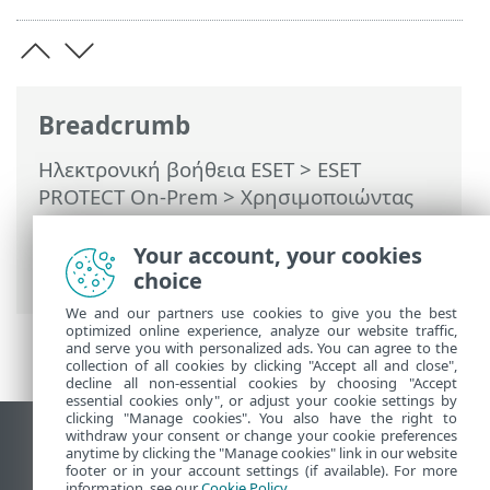
Breadcrumb
Ηλεκτρονική βοήθεια ESET
>
ESET
PROTECT On-Prem
>
Χρησιμοποιώντας
το ESET PROTECT On-Prem
>
ESET
PROTECT On-Prem Κύριο μενού
>
Your account, your cookies
Πίνακας ελέγχου
> Διερεύνηση
choice
We and our partners use cookies to give you the best
optimized online experience, analyze our website traffic,
and serve you with personalized ads. You can agree to the
collection of all cookies by clicking "Accept all and close",
decline all non-essential cookies by choosing "Accept
essential cookies only", or adjust your cookie settings by
clicking "Manage cookies". You also have the right to
withdraw your consent or change your cookie preferences
Προβολή ιστότοπου επιφάνειας εργασίας
anytime by clicking the "Manage cookies" link in our website
footer or in your account settings (if available). For more
End of Life
information, see our
Cookie Policy
.