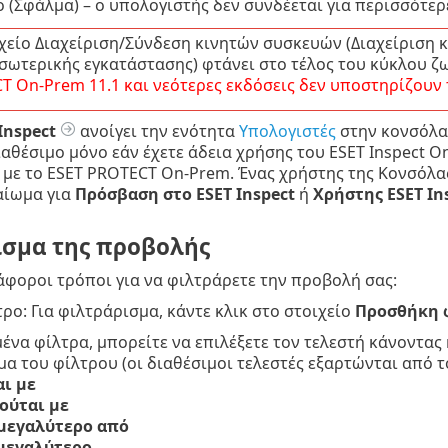
 (Σφάλμα) – ο υπολογιστής δεν συνδέεται για περισσότερ
ιχείο Διαχείριση/Σύνδεση κινητών συσκευών (Διαχείριση
σωτερικής εγκατάστασης) φτάνει στο τέλος του κύκλου ζω
CT
On-Prem
11.1
και νεότερες εκδόσεις δεν υποστηρίζουν 
Inspect
ανοίγει την ενότητα
Υπολογιστές
στην κονσόλα 
ιαθέσιμο μόνο εάν έχετε άδεια χρήσης του ESET Inspect O
με το ESET PROTECT On-Prem. Ένας χρήστης της Κονσόλα
αίωμα για
Πρόσβαση στο ESET Inspect
ή
Χρήστης ESET In
ισμα της προβολής
φοροι τρόποι για να φιλτράρετε την προβολή σας:
ρο: Για φιλτράρισμα, κάντε κλικ στο στοιχείο
Προσθήκη 
μένα φίλτρα, μπορείτε να επιλέξετε τον τελεστή κάνοντας 
μα του φίλτρου (οι διαθέσιμοι τελεστές εξαρτώνται από τ
αι με
σούται με
 μεγαλύτερο από
 μεγαλύτερο