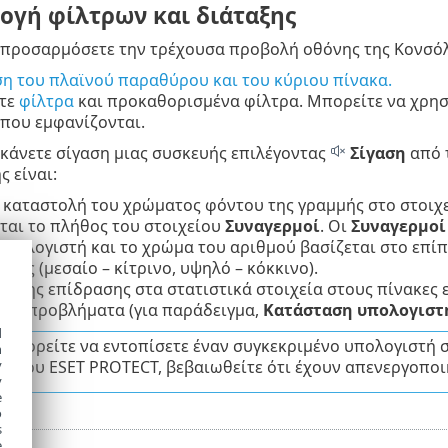
γή φίλτρων και διάταξης
 προσαρμόσετε την τρέχουσα προβολή οθόνης της Κονσόλ
ση του πλαϊνού παραθύρου και του κύριου πίνακα.
τε
φίλτρα
και προκαθορισμένα φίλτρα. Μπορείτε να χρη
 που εμφανίζονται.
κάνετε σίγαση μιας συσκευής επιλέγοντας
Σίγαση
από 
ς είναι:
 καταστολή του χρώματος φόντου της γραμμής στο στοιχ
ται το πλήθος του στοιχείου
Συναγερμοί
. Οι
Συναγερμοί
υπολογιστή και το χρώμα του αριθμού βασίζεται στο επίπ
τος (μεσαίο – κίτρινο, υψηλό – κόκκινο).
ή της επίδρασης στα στατιστικά στοιχεία στους πίνακες ε
ικά προβλήματα (για παράδειγμα,
Κατάσταση υπολογιστ
d
 μπορείτε να εντοπίσετε έναν συγκεκριμένο υπολογιστή σ
h
y
ή του ESET PROTECT, βεβαιωθείτε ότι έχουν απενεργοποιη
y
e
o
s
e