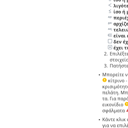
λιγότ
ίσο ή
περιέ
αρχίζε
τελει
είναι
δεν έχ
έχει τ
2.
Επιλέξτ
στοιχεί
3.
Πατήστε
Μπορείτε ν
•
κίτρινο 
κρισιμότητ
πελάτη. Μπ
τα. Για παρ
εικονίδιο
σφάλματα
Κάντε κλικ 
•
για να επι