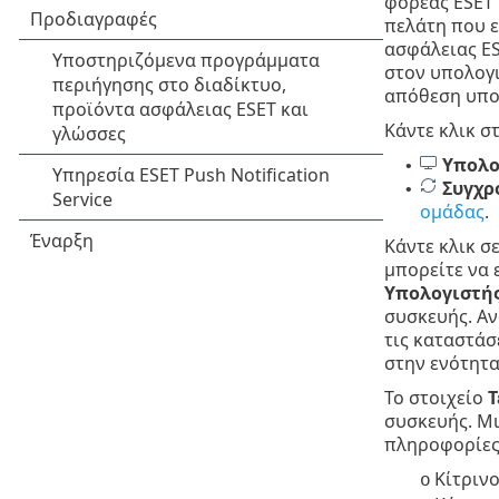
φορέας ESET
πελάτη που ε
ασφάλειας ES
στον υπολογι
απόθεση υπολ
Κάντε κλικ σ
Υπολο
•
Συγχρ
•
ομάδας
.
Κάντε κλικ σ
μπορείτε να 
Υπολογιστή
συσκευής. Αν
τις καταστάσ
στην ενότητ
Το στοιχείο
Τ
συσκευής. Μι
πληροφορίες
Κίτρινο
o