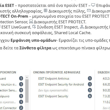
ία ESET
– προστατεύεται από ένα προϊόν ESET –
Επιφάν
ιστής αλληλογραφίας,
Διακομιστής πύλης,
Διακομισ
OTECT On-Prem
– μεμονωμένα στοιχεία του ESET PROTECT
tection Sensor,
Διακομιστής ESET PROTECT.
ESET LiveGuard,
Σύνδεση ESET Inspect,
Διακομιστής 
Εικονική συσκευή ασφάλειας, Shared Local Cache.
έγχου
Εμφάνιση υπο-ομάδων
- Εμφανίζει τις υπο-ομάδες
α δείτε τα
Σύνθετα φίλτρα
ως επεκτάσιμο πίνακα φίλτρ