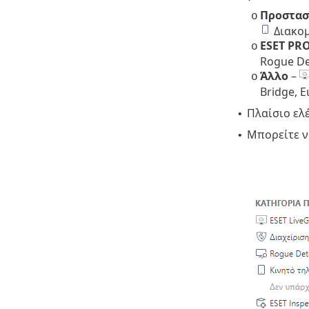
Προστασ
o
Διακομ
ESET PR
o
Rogue De
Άλλο
–
o
Bridge, 
Πλαίσιο ελ
•
Μπορείτε ν
•