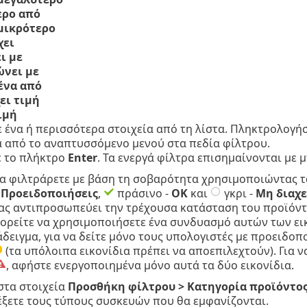
ερο από
 μικρότερο
χει
ι με
ώνει με
 ένα από
ει τιμή
ιμή
ε ένα ή περισσότερα στοιχεία από τη λίστα. Πληκτρολογήσ
α από το αναπτυσσόμενο μενού στα πεδία φίλτρου.
 το πλήκτρο
Enter
. Τα ενεργά φίλτρα επισημαίνονται με 
α φιλτράρετε με βάση τη σοβαρότητα χρησιμοποιώντας τ
-
Προειδοποιήσεις
,
πράσινο -
OK
και
γκρι -
Μη διαχε
ας αντιπροσωπεύει την τρέχουσα κατάσταση του προϊόντο
ορείτε να χρησιμοποιήσετε ένα συνδυασμό αυτών των ε
άδειγμα, για να δείτε μόνο τους υπολογιστές με προειδοπ
(τα υπόλοιπα εικονίδια πρέπει να αποεπιλεχτούν). Για ν
, αφήστε ενεργοποιημένα μόνο αυτά τα δύο εικονίδια.
στα στοιχεία
Προσθήκη φίλτρου > Κατηγορία προϊόντο
λέξετε τους τύπους συσκευών που θα εμφανίζονται.