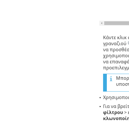
Κάντε κλικ
γραναζιού
να προσθέσ
χρησιμοποι
να επαναφέ
προεπιλεγμ
Μπορε
υποστ
Χρησιμοποι
•
Για να βρε
•
φίλτρου
> 
κλωνοποί