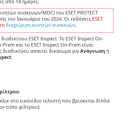
ες από 14 ημέρες.
 κινητών συσκευών/MDC) του ESET PROTECT
ής τον Ιανουάριο του 2024. Οι εκδόσεις
ESET
τη
διαχείριση κινητών συσκευών
.
διαδικτύου ESET Inspect. Το ESET Inspect On-
n-Prem και το ESET Inspect On-Prem είναι
ς διαδικτύου απαιτεί δικαίωμα για
Ανάγνωση
ή
spect
.
φίλτρου
:
κλικ στο εικονίδιο τελεστή που βρίσκεται δίπλα
ον τύπο φίλτρου):