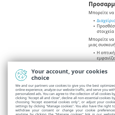
Προσαρμο
Μπορείτε να
Διαχείρι
•
Προσθέσ
•
στοιχεία
Μπορείτε να 
μιας συσκευή
Η οπτική
•
εμφανίζε
από τον 
προβλήμα
Your account, your cookies
Καταστολ
•
choice
λειτουργ
We and our partners use cookies to give you the best optimize
Εάν δεν
online experience, analyze our website traffic, and serve you wit
personalized ads. You can agree to the collection of all cookies b
υποδομ
clicking "Accept all and close", decline all non-essential cookies b
choosing "Accept essential cookies only", or adjust your cooki
settings by clicking "Manage cookies". You also have the right t
withdraw your consent or change your cookie preference
anytime by clicking the "Manage cookies" link in our websit