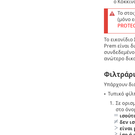
Κόκκινο
o
Το στο
(μόνο ε
PROTE
Το εικονίδιο
Prem είναι δ
συνδεδεμένο 
ανώτερο δικ
Φιλτράρ
Υπάρχουν διά
Τυπικό φίλτ
•
1.
Σε ορισ
στο όνο
ισούτ
δεν ι
είναι
ίσο ή