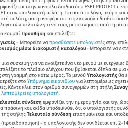
 Management) που εμφανίζονται συνήθως στην ομάδα
Απ
μφανίζεται στην κονσόλα διαδικτύου ESET PROTECT είναι
ET στον υπολογιστή-πελάτη. Για αυτό το λόγο, ακόμα και
στή-πελάτη, αυτή αναφέρεται στην κονσόλα διαδικτύου 
ογιστών-πελατών για να τους μετακινήσετε από τη μία ο
το κουμπί
Προσθήκη
και επιλέξτε:
γιστές
– Μπορείτε να
προσθέσετε υπολογιστές
στην επιλ
ονισμός μέσω διακομιστή καταλόγου
- Μπορείτε να εκτ
ε μια συσκευή για να ανοίξετε ένα νέο μενού με ενέργειες 
επιλέξετε το πλαίσιο ελέγχου που βρίσκεται δίπλα σε μια
ς
στη γραμμή στο κάτω μέρος. Το μενού
Υπολογιστής
θα ε
ατρέξτε στο
Υπόμνημα εικονιδίου
για λεπτομέρειες σχετι
εις. Κάντε κλικ στον αριθμό συναγερμών στη στήλη
Συναγ
α
λεπτομέρειες υπολογιστή
.
ελευταία σύνδεση
εμφανίζει την ημερομηνία και την ώρα
α πράσινη κουκκίδα υποδεικνύει ότι ο υπολογιστής συνδ
 της στήλης
Τελευταία σύνδεση
επισημαίνεται και υποδει
 (προειδοποίηση) – ο υπολογιστής δεν συνδέεται επί 2–14