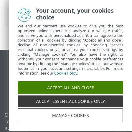
PROTECT On-Prem Κύριο μενού
>
Εργασίες
>
Εργασίες υπολογιστή-πελάτη
Your account, your cookies
> Επαναφορά κλωνοποιημένου φορέα
choice
We and our partners use cookies to give you the best
optimized online experience, analyze our website traffic,
and serve you with personalized ads. You can agree to the
collection of all cookies by clicking "Accept all and close",
decline all non-essential cookies by choosing "Accept
essential cookies only", or adjust your cookie settings by
clicking "Manage cookies". You also have the right to
withdraw your consent or change your cookie preferences
Προβολή ιστότοπου επιφάνειας εργασίας
anytime by clicking the "Manage cookies" link in our website
footer or in your account settings (if available). For more
End of Life
information, see our
Cookie Policy
.
Γνωσιακή βάση ESET
Ομάδα συζήτησης ESET
ACCEPT ALL AND CLOSE
ESET Status Portal
Τοπική υποστήριξη
ACCEPT ESSENTIAL COOKIES ONLY
© 1992 - 2026 ESET, spol. s
Διαχείριση cookies
MANAGE COOKIES
r.o. - Με την επιφύλαξη
Πολιτική cookie
παντός δικαιώματος.