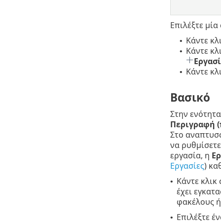
Επιλέξτε μία
Κάντε κλ
•
Κάντε κλ
•
Εργασ
Κάντε κλ
•
Βασικό
Στην ενότητ
Περιγραφή (
Στο αναπτυσ
να ρυθμίσετε
εργασία, η
Ερ
Εργασίες
) κα
Κάντε κλικ 
•
έχει εγκατα
φακέλους ή
Επιλέξτε έ
•