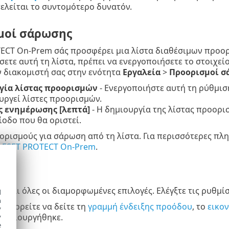
τελείται το συντομότερο δυνατόν.
μοί σάρωσης
ECT On-Prem σάς προσφέρει μια λίστα διαθέσιμων προορι
ετε αυτή τη λίστα, πρέπει να ενεργοποιήσετε το στοιχεί
ν διακομιστή σας στην ενότητα
Εργαλεία
>
Προορισμοί σ
γία λίστας προορισμών
- Ενεργοποιήστε αυτή τη ρύθμισ
υργεί λίστες προορισμών.
ς ενημέρωσης [λεπτά]
- Η δημιουργία της λίστας προορι
ίοδο που θα οριστεί.
ορισμούς για σάρωση από τη λίστα. Για περισσότερες πλ
υ
ESET PROTECT On-Prem
.
η
νται όλες οι διαμορφωμένες επιλογές. Ελέγξτε τις ρυθμίσ
d
h
ς
μπορείτε να δείτε τη
γραμμή ένδειξης προόδου
, το
εικο
y
 δημιουργήθηκε.
y
e