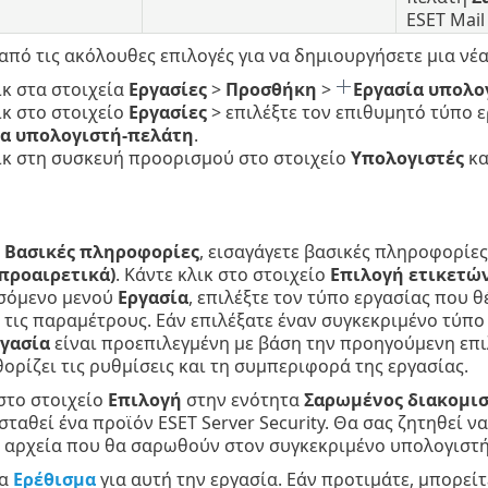
ESET Mail
 από τις ακόλουθες επιλογές για να δημιουργήσετε μια νέ
ικ στα στοιχεία
Εργασίες
>
Προσθήκη
>
Εργασία υπολο
ικ στο στοιχείο
Εργασίες
> επιλέξτε τον επιθυμητό τύπο ε
ία υπολογιστή-πελάτη
.
ικ στη συσκευή προορισμού στο στοιχείο
Υπολογιστές
κα
α
Βασικές πληροφορίες
, εισαγάγετε βασικές πληροφορίες
προαιρετικά)
. Κάντε κλικ στο στοιχείο
Επιλογή ετικετώ
σόμενο μενού
Εργασία
, επιλέξτε τον τύπο εργασίας που θ
 τις παραμέτρους. Εάν επιλέξατε έναν συγκεκριμένο τύπο
γασία
είναι προεπιλεγμένη με βάση την προηγούμενη επι
θορίζει τις ρυθμίσεις και τη συμπεριφορά της εργασίας.
στο στοιχείο
Επιλογή
στην ενότητα
Σαρωμένος διακομι
σταθεί ένα προϊόν ESET Server Security. Θα σας ζητηθεί ν
 αρχεία που θα σαρωθούν στον συγκεκριμένο υπολογιστή
να
Ερέθισμα
για αυτή την εργασία. Εάν προτιμάτε, μπορεί