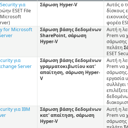
Security για
Σάρωση Hyper-V
Αυτός ο 
ρώην ESET File
δίσκους 
 Microsoft
εικονικός
rver)
φορέα ES
y for Microsoft
Σάρωση βάσης δεδομένων
Αυτή η λε
Server
SharePoint, σάρωση
Prem να 
Hyper-V
σάρωσης 
πελάτη
Σ
ESET Secu
curity για
Σάρωση βάσης δεδομένων
Αυτή η λε
xchange Server
γραμματοκιβωτίου κατ'
Prem να 
απαίτηση, σάρωση Hyper-
σάρωσης.
V
εργασία 
συλλέγει 
επιλέξετ
δεδομένω
διακομισ
curity για IBM
Σάρωση βάσης δεδομένων
Αυτή η λε
ver
κατ' απαίτηση, σάρωση
Prem να 
Hyper-V
σάρωσης 
πελάτη
Σ