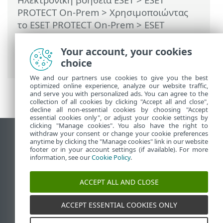
PROTECT On-Prem
>
Χρησιμοποιώντας
το ESET PROTECT On-Prem
>
ESET
PROTECT On-Prem Κύριο μενού
>
Πολιτικές
> Πώς εφαρμόζονται οι
Your account, your cookies
πολιτικές στους υπολογιστές-πελάτες
choice
We and our partners use cookies to give you the best
optimized online experience, analyze our website traffic,
and serve you with personalized ads. You can agree to the
collection of all cookies by clicking "Accept all and close",
decline all non-essential cookies by choosing "Accept
essential cookies only", or adjust your cookie settings by
clicking "Manage cookies". You also have the right to
withdraw your consent or change your cookie preferences
Προβολή ιστότοπου επιφάνειας εργασίας
anytime by clicking the "Manage cookies" link in our website
footer or in your account settings (if available). For more
End of Life
information, see our
Cookie Policy
.
Γνωσιακή βάση ESET
Ομάδα συζήτησης ESET
ACCEPT ALL AND CLOSE
ESET Status Portal
Τοπική υποστήριξη
ACCEPT ESSENTIAL COOKIES ONLY