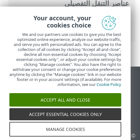
عناصر التنقل التفصيلي
تعليمات ESET عبر الإنترنت
>
ESET PROTECT
Your account, your
On-Prem
>
المواصفات
> مستعرضات الويب
cookies choice
المدعومة، ومنتجات أمان ESET واللغات
We and our partners use cookies to give you the best
optimized online experience, analyze our website traffic,
and serve you with personalized ads. You can agree to the
collection of all cookies by clicking "Accept all and close",
decline all non-essential cookies by choosing "Accept
essential cookies only", or adjust your cookie settings by
clicking "Manage cookies". You also have the right to
withdraw your consent or change your cookie preferences
anytime by clicking the "Manage cookies" link in our website
عرض موقع سطح المكتب
footer or in your account settings (if available). For more
.
information, see our
Cookie Policy
End of Life
قاعدة معارف ESET
ACCEPT ALL AND CLOSE
منتدى ESET
ESET Status Portal
ACCEPT ESSENTIAL COOKIES ONLY
الدعم الإقليمي
MANAGE COOKIES
© 1992 - 2026 ESET, spol. s
إدارة ملفات تعريف الارتباط