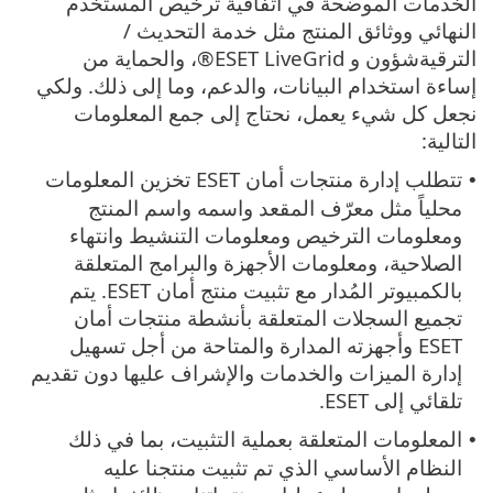
الخدمات الموضحة في اتفاقية ترخيص المستخدم
النهائي ووثائق المنتج مثل خدمة التحديث /
الترقيةشؤون و ESET LiveGrid®، والحماية من
إساءة استخدام البيانات، والدعم، وما إلى ذلك. ولكي
نجعل كل شيء يعمل، نحتاج إلى جمع المعلومات
التالية:
تتطلب إدارة منتجات أمان ESET تخزين المعلومات
•
محلياً مثل معرّف المقعد واسمه واسم المنتج
ومعلومات الترخيص ومعلومات التنشيط وانتهاء
الصلاحية، ومعلومات الأجهزة والبرامج المتعلقة
بالكمبيوتر المُدار مع تثبيت منتج أمان ESET. يتم
تجميع السجلات المتعلقة بأنشطة منتجات أمان
ESET وأجهزته المدارة والمتاحة من أجل تسهيل
إدارة الميزات والخدمات والإشراف عليها دون تقديم
تلقائي إلى ESET.
المعلومات المتعلقة بعملية التثبيت، بما في ذلك
•
النظام الأساسي الذي تم تثبيت منتجنا عليه