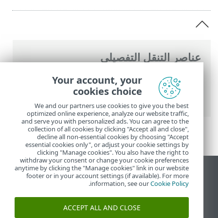
عناصر التنقل التفصيلي
تعليمات ESET عبر الإنترنت
>
ESET PROTECT
Your account, your
On-Prem
>
المستندات القانونية
> سياسة
cookies choice
الخصوصية
We and our partners use cookies to give you the best
optimized online experience, analyze our website traffic,
and serve you with personalized ads. You can agree to the
collection of all cookies by clicking "Accept all and close",
decline all non-essential cookies by choosing "Accept
essential cookies only", or adjust your cookie settings by
clicking "Manage cookies". You also have the right to
withdraw your consent or change your cookie preferences
anytime by clicking the "Manage cookies" link in our website
عرض موقع سطح المكتب
footer or in your account settings (if available). For more
.
information, see our
Cookie Policy
End of Life
قاعدة معارف ESET
ACCEPT ALL AND CLOSE
منتدى ESET