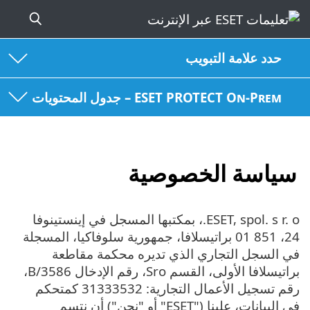
حدد علامة التبويب
ESET PROTECT On-Prem – جدول المحتويات
سياسة الخصوصية
ESET, spol. s r. o.، بمكتبها المسجل في إينستينوفا
24، 851 01 براتيسلافا، جمهورية سلوفاكيا، المسجلة
في السجل التجاري الذي تديره محكمة مقاطعة
براتيسلافا الأولى، القسم Sro، رقم الإدخال 3586/B،
رقم تسجيل الأعمال التجارية: 31333532 كمتحكم
في البيانات، علينا ("ESET" أو "نحن") أن نتسم