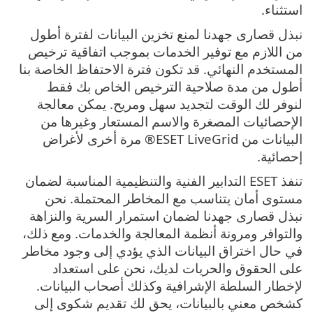
استثناء.
نبذل قصارى جهدنا لمنع تخزين البيانات لفترة أطول
من اللازم مع توفير الخدمات بموجب اتفاقية ترخيص
المستخدم النهائي. قد تكون فترة الاحتفاظ الخاصة بنا
أطول من مدة صلاحية الترخيص الخاص بك فقط
لنوفر لك الوقت لتجديد سهل ومريح. يمكن معالجة
الإحصائيات المصغرة والاسم المستعار وغيرها من
البيانات من ESET LiveGrid® مرة أخرى لأغراض
إحصائية.
تنفذ ESET التدابير الفنية والتنظيمية المناسبة لضمان
مستوى أمان يتناسب مع المخاطر المحتملة. نحن
نبذل قصارى جهدنا لضمان استمرار السرية والنزاهة
والتوافر ومرونة أنظمة المعالجة والخدمات. ومع ذلك،
في حال اختراق البيانات الذي يؤدي إلى وجود مخاطر
على الحقوق والحريات لديك، نحن على استعداد
لإخطار السلطة الإشرافية وكذلك أصحاب البيانات.
كشخص معني بالبيانات، يحق لك تقديم شكوى إلى