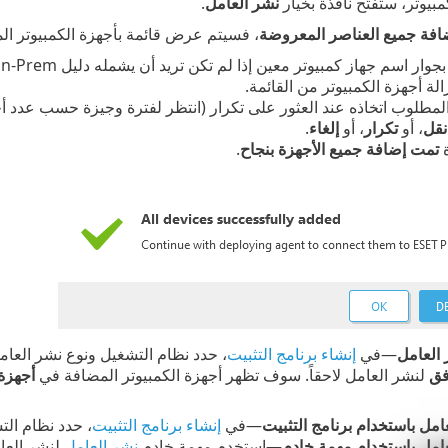
مبيوتر، ستفتح نافذة بخيار
نشر العامل
.
افة جميع العناصر المعروضة
، فسيتم عرض قائمة بأجهزة الكمبيوتر ال
جوار اسم جهاز كمبيوتر معين إذا لم تكن تريد أن يشمله دليل ESET PROTECT On-Prem في الوقت الحالي. انقر فوق
زالة أجهزة الكمبيوتر من القائمة.
المطلوب اتخاذه عند العثور على تكرار (انتظر لفترة وجيزة حسب عدد أجه
نقل
، أو
تكرار
، أو
إلغاء
.
ة
تمت إضافة جميع الأجهزة بنجاح
.
العامل
—في
إنشاء برنامج التثبيت
، حدد نظام التشغيل ونوع نشر العام
فق
لنشر العامل لاحقاً. سوف تظهر أجهزة الكمبيوتر المضافة في
أجهزة 
امل باستخدام برنامج التثبيت
—في
إنشاء برنامج التثبيت
، حدد نظام الت
امل باستخدام مهمة خادم
—استخدم مهمة خادم
نشر العامل
لنشر العا