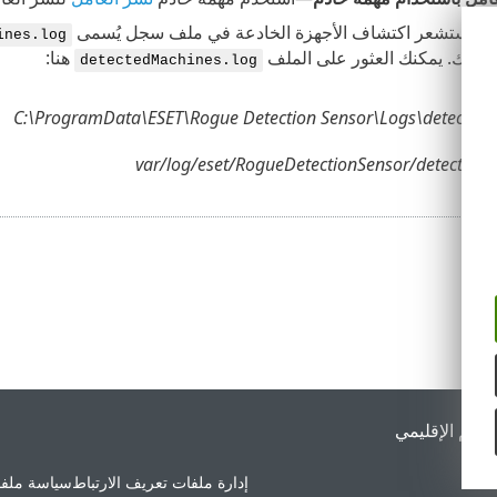
ص مستشعر اكتشاف الأجهزة الخادعة في ملف سجل يُسمى
ines.log
بكتك. يمكنك العثور على الملف
هنا:
detectedMachines.log
C:\ProgramData\ESET\Rogue Detection Sensor\Logs\detected
لدعم الإقليمي
إدارة ملفات تعريف الارتباط
سياسة ملفا