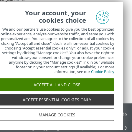
تُسجل نتائج فح
Your account, your
المكتشفة على ش
cookies choice
Windows
We and our partners use cookies to give you the best optimized
Machines.log
online experience, analyze our website traffic, and serve you with
Linux
personalized ads. You can agree to the collection of all cookies by
/var/log/eset/RogueDetectionSensor/detectedMachines.log
clicking "Accept all and close", decline all non-essential cookies by
choosing "Accept essential cookies only", or adjust your cookie
settings by clicking "Manage cookies". You also have the right to
withdraw your consent or change your cookie preferences
anytime by clicking the "Manage cookies" link in our website
footer or in your account settings (if available). For more
.
information, see our
Cookie Policy
ACCEPT ALL AND CLOSE
ACCEPT ESSENTIAL COOKIES ONLY
End of Life
قاعدة معارف ESET
منتدى ESET
ESET Status Portal
ا
MANAGE COOKIES
© 1992 - 2026 ESET, spol. s r.o.‎ - جميع الحقوق محفوظة.