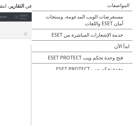
في
التقارير
، انت