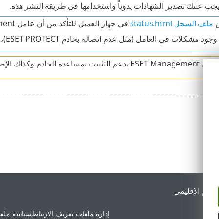
جب عليك تصدير الشهادات يدوياً واستخدامها في طريقة النشر هذه.
ن
ملف السجل status.html
في جهاز العميل للتأكد من أن عامل ESET Management يعمل جيداً.
 مشكلات في العامل (مثل عدم اتصاله بخادم ESET PROTECT)، راجع قسم
دم وكذلك الإصدار 12.0 والإصدارات الأحدث.
لدعم الإقليمي
إدارة ملفات تعريف الارتباط
سياسة ملفا