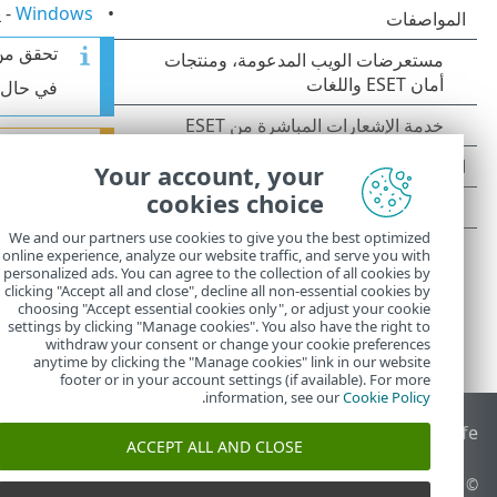
Windows
- ي
تحقق م
في حال وجود
لم يعد العامل ESET Management يدعم التثبيت بمساعدة الخا
Your account, your
cookies choice
We and our partners use cookies to give you the best optimized
online experience, analyze our website traffic, and serve you with
personalized ads. You can agree to the collection of all cookies by
clicking "Accept all and close", decline all non-essential cookies by
choosing "Accept essential cookies only", or adjust your cookie
settings by clicking "Manage cookies". You also have the right to
withdraw your consent or change your cookie preferences
anytime by clicking the "Manage cookies" link in our website
footer or in your account settings (if available). For more
.
information, see our
Cookie Policy
End of Life
قاعدة معارف ESET
منتدى ESET
ESET Status Portal
ا
ACCEPT ALL AND CLOSE
© 1992 - 2026 ESET, spol. s r.o.‎ - جميع الحقوق محفوظة.