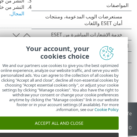
النشر من جهاز خادم ESET PROTECT أو خادم ESET PROTECT
النشر من خادم ESET PROTECT بنظام Windows من مصدر بنظام Windows انضمت إلى مجال إ
المجال
.
Your account, your
cookies choice
We and our partners use cookies to give you the best optimized
online experience, analyze our website traffic, and serve you with
personalized ads. You can agree to the collection of all cookies by
clicking "Accept all and close", decline all non-essential cookies by
choosing "Accept essential cookies only", or adjust your cookie
settings by clicking "Manage cookies". You also have the right to
withdraw your consent or change your cookie preferences
anytime by clicking the "Manage cookies" link in our website
footer or in your account settings (if available). For more
.
information, see our
Cookie Policy
End of Life
قاعدة معارف ESET
منتدى ESET
ESET Status Portal
ا
ACCEPT ALL AND CLOSE
© 1992 - 2026 ESET, spol. s r.o.‎ - جميع الحقوق محفوظة.