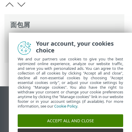
面包屑
ESET 联机帮助
>
ESET PROTECT On-Prem
>
Your account, your cookies
规格
> 受支持的 Web 浏览器、ESET 安全产
choice
品和语言
We and our partners use cookies to give you the best
optimized online experience, analyze our website traffic,
and serve you with personalized ads. You can agree to the
collection of all cookies by clicking "Accept all and close",
decline all non-essential cookies by choosing "Accept
essential cookies only", or adjust your cookie settings by
clicking "Manage cookies". You also have the right to
withdraw your consent or change your cookie preferences
anytime by clicking the "Manage cookies" link in our website
查看桌面站点
footer or in your account settings (if available). For more
End of Life
information, see our
Cookie Policy
.
ESET 知识库
ACCEPT ALL AND CLOSE
ESET 论坛
ESET Status Portal