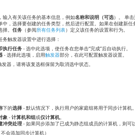
，输入有关该任务的基本信息，例如
名称和说明（可选
）。 单击
单中，选择要创建的任务类型，然后进行配置。如果在创建新任
选择。
任务
（参阅
所有任务列表
）定义该任务的设置和行为。
任务触发器设置中进行选择：
即执行任务
- 选中此选项，使任务在您单击“完成”后自动执行。
器
- 选择此选项，启用
触发器
部分，在此可配置触发器设置。
触发器，请将该复选框保留为取消选中状态。
称
下的
选择
- 默认情况下，执行用户的家庭组将用于同步计算机
对象
-
计算机和组
或
仅计算机
。
建冲突处理
- 如果同步添加了已成为静态组成员的计算机，则可
（不会添加同步计算机）