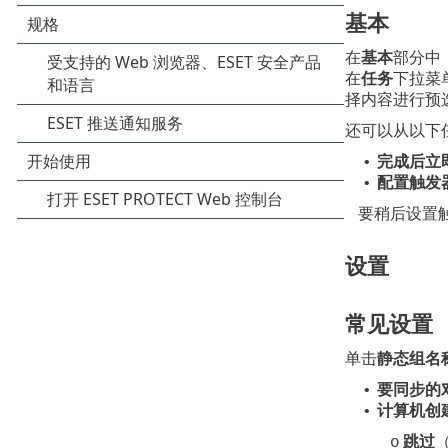
基本
在
基本
部分中
在
任务
下拉菜
择内容进行预
还可以从以下
完成后立
•
配置触发
•
要稍后设置
设置
常见设置
单击
静态组名
要同步的
•
计算机创
•
跳过
o