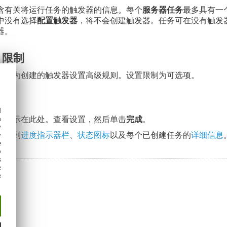
含有关将运行任务的触发器的信息。每个
服务器任务
最多具有一
中没有选择
配置触发器
，将不会创建触发器。任务可在没有触发
器。
 限制
，可为创建的触发器设置高级规则。设置限制为可选项。
d
都显示在此处。查看设置，然后单击
完成
。
h
y
以看到
进度指示器栏
、
状态图标
以及每个已创建任务的
详细信息
y
e
o
s
e
e