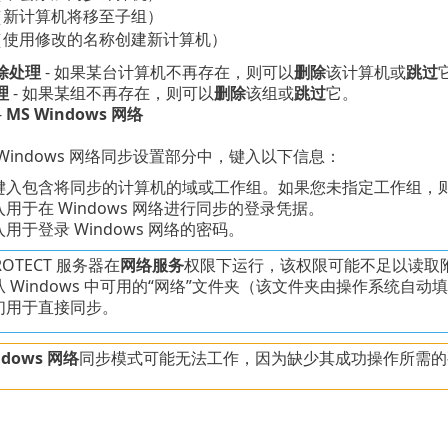
（新计算机将移至子组）
（使用修改的名称创建新计算机）
除处理
- 如果某台计算机不再存在，则可以
删除
该计算机或
跳过
理
- 如果某组不再存在，则可以
删除
该组或
跳过
它。
-
MS Windows 网络
oft Windows 网络同步设置部分中，键入以下信息：
 键入包含将同步的计算机的域或工作组。如果您未指定工作组，
入用于在 Windows 网络进行同步的登录凭据。
入用于登录 Windows 网络的密码。
PROTECT 服务器在
网络服务
权限下运行，该权限可能不足以读取
 Windows 中可用的“网络”文件夹（该文件夹由操作系统
们用于直接同步。
ndows 网络
同步模式可能无法工作，因为缺少其成功操作所需的要求