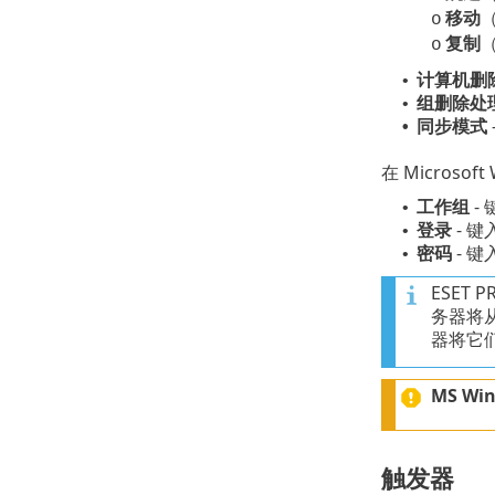
移动
o
复制
o
计算机删
•
组删除处
•
同步模式
•
在 Micros
工作组
-
•
登录
- 键
•
密码
- 键
•
ESET 
务器将从
器将它
MS Wi
触发器