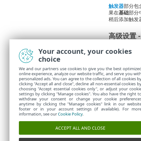
触发器
部分包
果在
基础
部分
稍后添加触发
高级设置 -
通过设置
限制
Your account, your cookies
choice
摘要
We and our partners use cookies to give you the best optimize
所有配置选项
online experience, analyze our website traffic, and serve you wit
personalized ads. You can agree to the collection of all cookies b
在
任务
中，可
clicking "Accept all and close", decline all non-essential cookies b
choosing "Accept essential cookies only", or adjust your cooki
settings by clicking "Manage cookies". You also have the right t
withdraw your consent or change your cookie preference
anytime by clicking the "Manage cookies" link in our websit
footer or in your account settings (if available). For mor
information, see our
Cookie Policy
.
ACCEPT ALL AND CLOSE