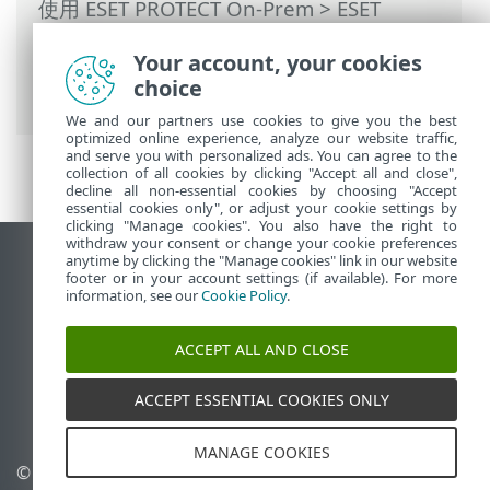
使用 ESET PROTECT On-Prem
>
ESET
PROTECT On-Prem 主菜单
>
任务
>
服务器
Your account, your cookies
任务
>
静态组同步
> 静态组同步 - Linux 计
choice
算机
We and our partners use cookies to give you the best
optimized online experience, analyze our website traffic,
and serve you with personalized ads. You can agree to the
collection of all cookies by clicking "Accept all and close",
decline all non-essential cookies by choosing "Accept
essential cookies only", or adjust your cookie settings by
clicking "Manage cookies". You also have the right to
withdraw your consent or change your cookie preferences
anytime by clicking the "Manage cookies" link in our website
查看桌面站点
footer or in your account settings (if available). For more
End of Life
information, see our
Cookie Policy
.
ESET 知识库
ACCEPT ALL AND CLOSE
ESET 论坛
ESET Status Portal
ACCEPT ESSENTIAL COOKIES ONLY
区域支持
MANAGE COOKIES
© 1992 - 2026 ESET, spol. s
管理 Cookie