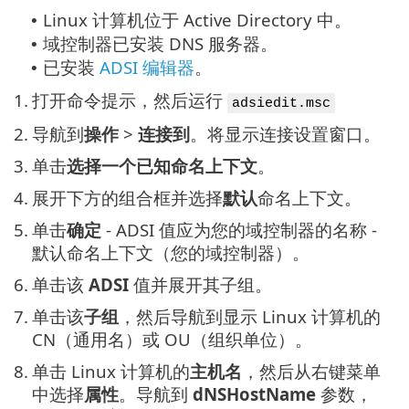
Linux 计算机位于 Active Directory 中。
•
域控制器已安装 DNS 服务器。
•
已安装
ADSI 编辑器
。
•
1.
打开命令提示，然后运行
adsiedit.msc
2.
导航到
操作
>
连接到
。将显示连接设置窗口。
3.
单击
选择一个已知命名上下文
。
4.
展开下方的组合框并选择
默认
命名上下文。
5.
单击
确定
- ADSI 值应为您的域控制器的名称 -
默认命名上下文（您的域控制器）。
6.
单击该
ADSI
值并展开其子组。
7.
单击该
子组
，然后导航到显示 Linux 计算机的
CN（通用名）或 OU（组织单位）。
8.
单击 Linux 计算机的
主机名
，然后从右键菜单
中选择
属性
。导航到
dNSHostName
参数，