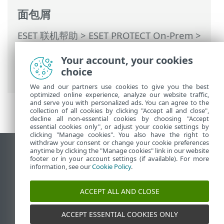
面包屑
ESET 联机帮助
>
ESET PROTECT On-Prem
>
使用 ESET PROTECT On-Prem
>
ESET
Your account, your cookies
PROTECT On-Prem 主菜单
>
报告
> 过期的
choice
应用程序
We and our partners use cookies to give you the best
optimized online experience, analyze our website traffic,
and serve you with personalized ads. You can agree to the
collection of all cookies by clicking "Accept all and close",
decline all non-essential cookies by choosing "Accept
essential cookies only", or adjust your cookie settings by
clicking "Manage cookies". You also have the right to
withdraw your consent or change your cookie preferences
anytime by clicking the "Manage cookies" link in our website
查看桌面站点
footer or in your account settings (if available). For more
End of Life
information, see our
Cookie Policy
.
ESET 知识库
ACCEPT ALL AND CLOSE
ESET 论坛
ESET Status Portal
ACCEPT ESSENTIAL COOKIES ONLY
区域支持