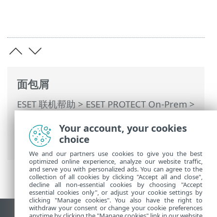
面包屑
ESET 联机帮助
>
ESET PROTECT On-Prem
>
使用 ESET PROTECT On-Prem
>
ESET
Your account, your cookies
PROTECT On-Prem 主菜单
>
更多
>
动态组
choice
模板
> 新建动态组模板
We and our partners use cookies to give you the best
optimized online experience, analyze our website traffic,
and serve you with personalized ads. You can agree to the
collection of all cookies by clicking "Accept all and close",
decline all non-essential cookies by choosing "Accept
essential cookies only", or adjust your cookie settings by
clicking "Manage cookies". You also have the right to
withdraw your consent or change your cookie preferences
anytime by clicking the "Manage cookies" link in our website