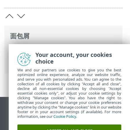
面包屑
ESET 联机帮助
>
ESET PROTECT On-Prem
>
Your account, your cookies
开始使用
> ESET Management服务器代理
choice
部署
We and our partners use cookies to give you the best
optimized online experience, analyze our website traffic,
and serve you with personalized ads. You can agree to the
collection of all cookies by clicking "Accept all and close",
decline all non-essential cookies by choosing "Accept
essential cookies only", or adjust your cookie settings by
clicking "Manage cookies". You also have the right to
withdraw your consent or change your cookie preferences
anytime by clicking the "Manage cookies" link in our website
查看桌面站点
footer or in your account settings (if available). For more
End of Life
information, see our
Cookie Policy
.
ESET 知识库