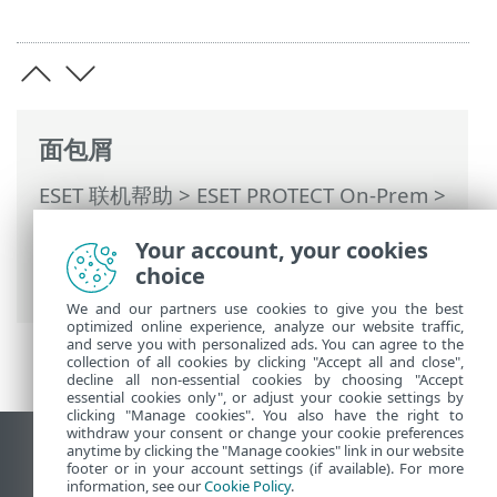
面包屑
ESET 联机帮助
>
ESET PROTECT On-Prem
>
使用 ESET PROTECT On-Prem
>
ESET
Your account, your cookies
PROTECT On-Prem 主菜单
>
策略
>
如何将
choice
策略应用到客户端
> 对组进行排序
We and our partners use cookies to give you the best
optimized online experience, analyze our website traffic,
and serve you with personalized ads. You can agree to the
collection of all cookies by clicking "Accept all and close",
decline all non-essential cookies by choosing "Accept
essential cookies only", or adjust your cookie settings by
clicking "Manage cookies". You also have the right to
withdraw your consent or change your cookie preferences
anytime by clicking the "Manage cookies" link in our website
查看桌面站点
footer or in your account settings (if available). For more
End of Life
information, see our
Cookie Policy
.