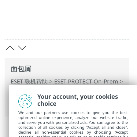
面包屑
ESET 联机帮助
>
ESET PROTECT On-Prem
>
使用 ESET PROTECT On-Prem
>
ESET
Your account, your cookies
PROTECT On-Prem 主菜单
>
策略
> 管理策
choice
略
We and our partners use cookies to give you the best
optimized online experience, analyze our website traffic,
and serve you with personalized ads. You can agree to the
collection of all cookies by clicking "Accept all and close",
decline all non-essential cookies by choosing "Accept