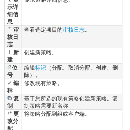
示详
细信
息
审
查看选定项目的
审核日志
。
核日
志
新
创建新策略。
建
位
编辑
标记
（分配、取消分配、创建、删
号
除）。
编
修改现有策略。
辑
复
基于您所选的现有策略创建新策略。复
制
制策略需要新名称。
更
将策略分配到组或客户端。
改分
配