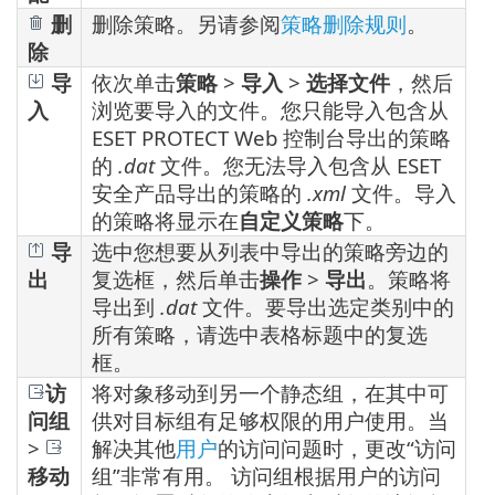
删
删除策略。另请参阅
策略删除规则
。
除
导
依次单击
策略
>
导入
>
选择文件
，然后
入
浏览要导入的文件。您只能导入包含从
ESET PROTECT Web 控制台导出的策略
的
.dat
文件。您无法导入包含从 ESET
安全产品导出的策略的
.xml
文件。导入
的策略将显示在
自定义策略
下。
导
选中您想要从列表中导出的策略旁边的
出
复选框，然后单击
操作
>
导出
。策略将
导出到
.dat
文件。要导出选定类别中的
所有策略，请选中表格标题中的复选
框。
访
将对象移动到另一个静态组，在其中可
问组
供对目标组有足够权限的用户使用。当
>
解决其他
用户
的访问问题时，更改“访问
移动
组”非常有用。 访问组根据用户的访问