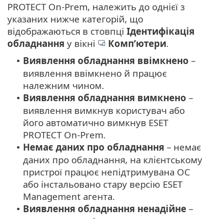
PROTECT On-Prem, належить до однієї з
указаних нижче категорій, що
відображаються в стовпці
Ідентифікація
обладнання
у вікні
Комп’ютери
.
Виявлення обладнання ввімкнено
–
•
виявлення ввімкнено й працює
належним чином.
Виявлення обладнання вимкнено
–
•
виявлення вимкнув користувач або
його автоматично вимкнув ESET
PROTECT On-Prem.
Немає даних про обладнання
– немає
•
даних про обладнання, на клієнтському
пристрої працює непідтримувана ОС
або інстальовано стару версію ESET
Management агента.
Виявлення обладнання ненадійне
–
•