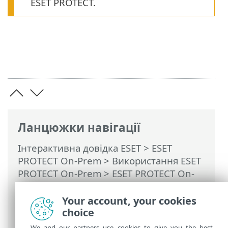
ESET PROTECT.
Ланцюжки навігації
Інтерактивна довідка ESET
>
ESET
PROTECT On-Prem
>
Використання ESET
PROTECT On-Prem
>
ESET PROTECT On-
Prem Головне меню
>
Докладніше
>
Сертифікати
>
Центри сертифікації
>
Your account, your cookies
Експортувати відкритий ключ
choice
We and our partners use cookies to give you the best