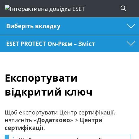
Виберіть вкладку
ESET PROTECT On-Prem – Зміст
Експортувати
відкритий ключ
Щоб експортувати Центр сертифікації,
натисніть «
Додатково
» >
Центри
сертифікації
.