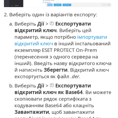
2.
Виберіть один із варіантів експорту:
a.
Виберіть
Дії
>
Експортувати
відкритий ключ
. Виберіть цей
параметр, якщо потрібно
імпортувати
відкритий ключ
в інший інстальований
екземпляр ESET PROTECT On-Prem
(перенесення з одного сервера на
інший). Введіть назву відкритого ключа
й натисніть
Зберегти
. Відкритий ключ
експортується як файл
.der
.
b.
Виберіть
Дії
>
Експортувати
відкритий ключ як Base64
. Ви можете
скопіювати рядок сертифіката з
кодуванням Base64 або клацніть
Завантажити
, щоб завантажити