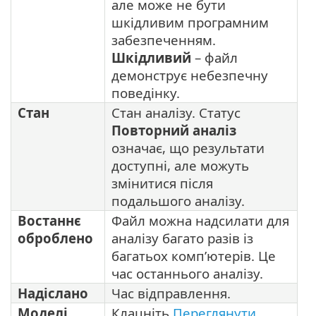
але може не бути
шкідливим програмним
забезпеченням.
Шкідливий
– файл
демонструє небезпечну
поведінку.
Стан
Стан аналізу. Статус
Повторний аналіз
означає, що результати
доступні, але можуть
змінитися після
подальшого аналізу.
Востаннє
Файл можна надсилати для
оброблено
аналізу багато разів із
багатьох комп’ютерів. Це
час останнього аналізу.
Надіслано
Час відправлення.
Моделі
Клацніть
Переглянути