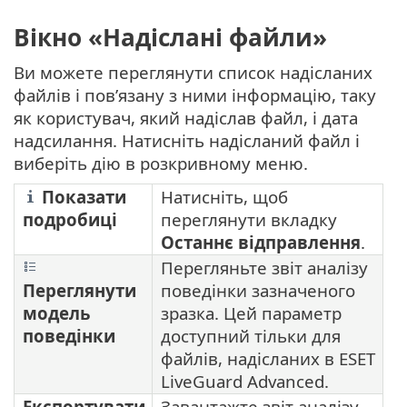
Вікно «Надіслані файли»
Ви можете переглянути список надісланих
файлів і пов’язану з ними інформацію, таку
як користувач, який надіслав файл, і дата
надсилання. Натисніть надісланий файл і
виберіть дію в розкривному меню.
Показати
Натисніть, щоб
подробиці
переглянути вкладку
Останнє відправлення
.
Перегляньте звіт аналізу
Переглянути
поведінки зазначеного
модель
зразка. Цей параметр
поведінки
доступний тільки для
файлів, надісланих в ESET
LiveGuard Advanced.
Експортувати
Завантажте звіт аналізу