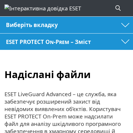
Виберіть вкладку
ESET PROTECT On-Prem – Зміст
Надіслані файли
ESET LiveGuard Advanced – це служба, яка
забезпечує розширений захист від
невідомих виявлених об’єктів. Користувач
ESET PROTECT On-Prem може надсилати
файл для аналізу шкідливого програмного
забезпечення в хмарному середовищі й