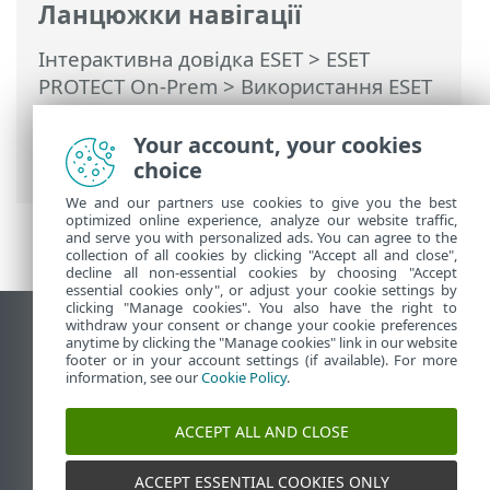
Ланцюжки навігації
Інтерактивна довідка ESET
>
ESET
PROTECT On-Prem
>
Використання ESET
PROTECT On-Prem
>
ESET PROTECT On-
Prem Головне меню
>
Докладніше
>
Your account, your cookies
Надіслані файли
choice
We and our partners use cookies to give you the best
optimized online experience, analyze our website traffic,
and serve you with personalized ads. You can agree to the
collection of all cookies by clicking "Accept all and close",
decline all non-essential cookies by choosing "Accept
essential cookies only", or adjust your cookie settings by
clicking "Manage cookies". You also have the right to
withdraw your consent or change your cookie preferences
Переглянути повну версію
anytime by clicking the "Manage cookies" link in our website
footer or in your account settings (if available). For more
End of Life
information, see our
Cookie Policy
.
База знань ESET
Форум ESET
ACCEPT ALL AND CLOSE
ESET Status Portal
Регіональна підтримка
ACCEPT ESSENTIAL COOKIES ONLY