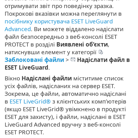
отримувати звіт про поведінку зразка.
Покрокові вказівки можна переглянути в
посібнику користувача ESET LiveGuard
Advanced
. Ви можете віддалено надіслати
файл безпосередньо з веб-консолі ESET
PROTECT в розділі
Виявлені об’єкти
,
натиснувши елемент у категорії
Заблоковані файли
>
Надіслати файл в
ESET LiveGuard
.
Вікно
Надіслані файли
міститиме список
усіх файлів, надісланих на сервер ESET.
Зокрема, це файли, автоматично надіслані
в
ESET LiveGrid®
з клієнтських комп’ютерів
(якщо ESET LiveGrid® увімкнено в продукті
ESET для захисту), і файли, надіслані в ESET
LiveGuard Advanced вручну з веб-консолі
ESET PROTECT.