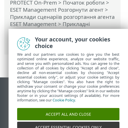
PROTECT On-Prem
>
Початок роботи
>
ESET Management Pозгорнути агент
>
Приклади сценаріїв розгортання агента
ESET Management
> Прикладні
сценарії розгортання агента ESET
Management на цільових комп’ютерах,
Your account, your cookies
що не входять до домену
choice
We and our partners use cookies to give you the best
optimized online experience, analyze our website traffic,
and serve you with personalized ads. You can agree to the
collection of all cookies by clicking "Accept all and close",
decline all non-essential cookies by choosing "Accept
essential cookies only", or adjust your cookie settings by
clicking "Manage cookies". You also have the right to
withdraw your consent or change your cookie preferences
Переглянути повну версію
anytime by clicking the "Manage cookies" link in our website
footer or in your account settings (if available). For more
End of Life
information, see our
Cookie Policy
.
База знань ESET
Форум ESET
ACCEPT ALL AND CLOSE
ESET Status Portal
Регіональна підтримка
ACCEPT ESSENTIAL COOKIES ONLY