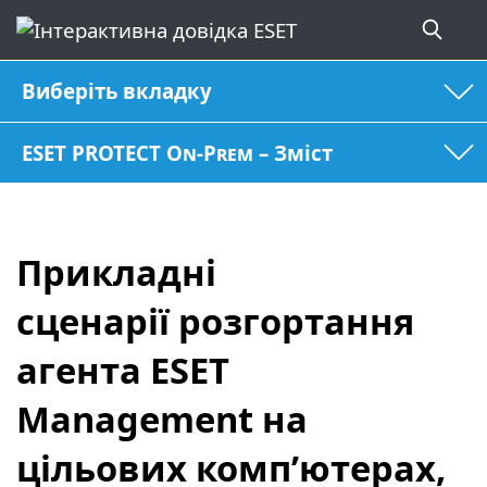
Виберіть вкладку
ESET PROTECT On-Prem – Зміст
Прикладні
сценарії розгортання
агента ESET
Management на
цільових комп’ютерах,