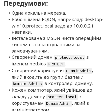
Передумови:
Одна локальна мережа.
•
Робочі імена FQDN, наприклад: desktop-
•
win10.protect.local веде до 10.0.0.2 і
навпаки.
Інстальована з MSDN чиста операційна
•
система з налаштуваннями за
замовчуванням.
Створений домен
з
•
protect.local
іменем netbios
.
PROTECT
Створений користувач
,
•
DomainAdmin
який входить до групи безпеки
в контролері домену.
Domain Admins
Кожен комп’ютер, який увійшов до
•
складу домену
з
protect.local
користувачем
, який є
DomainAdmin
адміністратором.