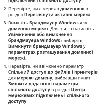
підключень і спільного доступу
.
2.
Перевірте, чи є мережа
доменною
в
розділі
Переглянути активні мережі
.
3.
Вимкніть
Брандмауер Windows
для
доменної мережі
. Для цього натисніть
Увімкнення або вимкнення
брандмауера Windows
і виберіть
Вимкнути брандмауер Windows
у
параметрах розташування доменної
мережі
.
4.
Перевірте, чи ввімкнено параметр
Спільний доступ до файлів і принтерів
для
мережі домену
, вибравши пункт
Змінити додаткові параметри
спільного доступу
в розділі
Центр
мережевих підключень і спільного
доступу
.