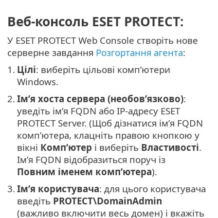
Веб-консоль ESET PROTECT:
У ESET PROTECT Web Console створіть нове
серверне завдання
Розгортання агента
:
1.
Цілі
: виберіть цільові комп’ютери
Windows.
2.
Ім’я хоста сервера (необов’язково)
:
уведіть ім’я FQDN або IP-адресу ESET
PROTECT Server. (Щоб дізнатися ім’я FQDN
комп’ютера, клацніть правою кнопкою у
вікні
Комп’ютер
і виберіть
Властивості
.
Ім’я FQDN відобразиться поруч із
Повним іменем комп’ютера
).
3.
Ім’я користувача
: для цього користувача
введіть
PROTECT\DomainAdmin
(важливо включити весь домен) і вкажіть