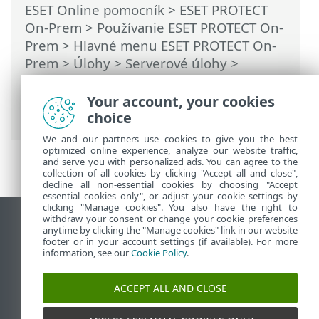
ESET Online pomocník
>
ESET PROTECT
On-Prem
>
Používanie ESET PROTECT On-
Prem
>
Hlavné menu ESET PROTECT On-
Prem
>
Úlohy
>
Serverové úlohy
>
Synchronizácia statickej skupiny
>
Synchronizácia statickej skupiny –
Your account, your cookies
Linuxové počítače
choice
We and our partners use cookies to give you the best
optimized online experience, analyze our website traffic,
and serve you with personalized ads. You can agree to the
collection of all cookies by clicking "Accept all and close",
decline all non-essential cookies by choosing "Accept
essential cookies only", or adjust your cookie settings by
clicking "Manage cookies". You also have the right to
withdraw your consent or change your cookie preferences
Zobraziť stránku ako na počítači
anytime by clicking the "Manage cookies" link in our website
footer or in your account settings (if available). For more
End of Life
information, see our
Cookie Policy
.
Databáza znalostí ESET
ESET Fórum
ACCEPT ALL AND CLOSE
ESET Status Portal
Technická podpora