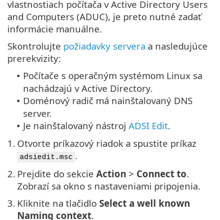
vlastnostiach počítača v Active Directory Users
and Computers (ADUC), je preto nutné zadať
informácie manuálne.
Skontrolujte
požiadavky servera
a nasledujúce
prerekvizity:
Počítače s operačným systémom Linux sa
•
nachádzajú v Active Directory.
Doménový radič má nainštalovaný DNS
•
server.
Je nainštalovaný nástroj
ADSI Edit
.
•
1.
Otvorte príkazový riadok a spustite príkaz
.
adsiedit.msc
2.
Prejdite do sekcie
Action
>
Connect to
.
Zobrazí sa okno s nastaveniami pripojenia.
3.
Kliknite na tlačidlo
Select a well known
Naming context
.