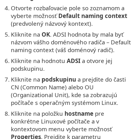
4.
Otvorte rozbaľovacie pole so zoznamom a
vyberte možnosť
Default naming context
(predvolený názvový kontext).
5.
Kliknite na
OK
. ADSI hodnota by mala byť
názvom vášho doménového radiča – Default
naming context (váš doménový radič).
6.
Kliknite na hodnotu
ADSI
a otvore jej
podskupinu.
7.
Kliknite na
podskupinu
a prejdite do časti
CN (Common Name) alebo OU
(Organizational Unit), kde sa zobrazujú
počítače s operačným systémom Linux.
8.
Kliknite na položku
hostname
pre
konkrétne Linuxové počítače a v
kontextovom menu vyberte možnosť
Properties
. Prejdite k parametru