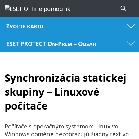
Zvoľte kartu
ESET PROTECT On-Prem – Obsah
Synchronizácia statickej
skupiny – Linuxové
počítače
Počítače s operačným systémom Linux vo
Windows doméne nezobrazujú žiadny text vo