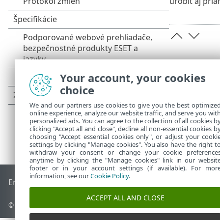
urobiť aj pri
Your account, your cookies
choice
We and our partners use cookies to give you the best optimize
online experience, analyze our website traffic, and serve you wit
personalized ads. You can agree to the collection of all cookies b
clicking "Accept all and close", decline all non-essential cookies b
choosing "Accept essential cookies only", or adjust your cooki
settings by clicking "Manage cookies". You also have the right t
withdraw your consent or change your cookie preference
anytime by clicking the "Manage cookies" link in our websit
footer or in your account settings (if available). For mor
information, see our
Cookie Policy
.
End of Life
Databáza znalostí ESET
ESET Fórum
ESET Status
ACCEPT ALL AND CLOSE
© 1992 - 2026 ESET, spol. s r. o. Všetky práva vyhradené.