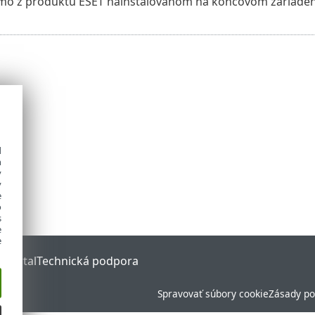
amo z produktu ESET nainštalovanom na koncovom zariadení
d
h
y
y
e
o
s
e
e
 Portal
Technická podpora
Spravovať súbory cookie
Zásady po