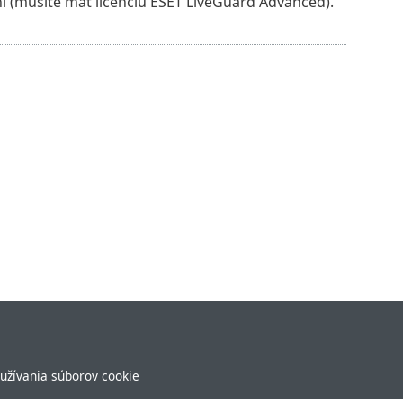
 (musíte mať licenciu ESET LiveGuard Advanced).
užívania súborov cookie