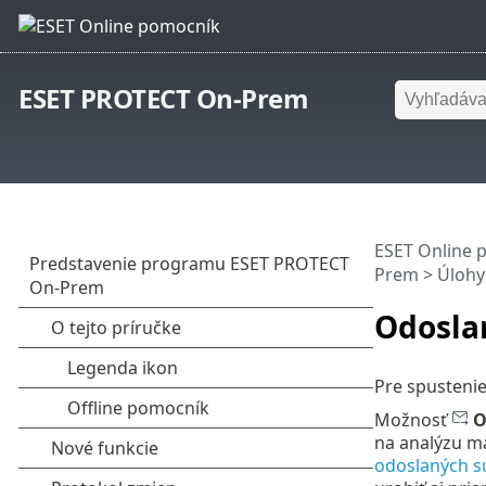
ESET PROTECT On-Prem
ESET Online 
Prem
>
Úlohy
Odosla
Pre spustenie
Možnosť
O
na analýzu ma
odoslaných 