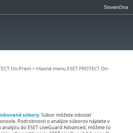
Slovenčina
OTECT On-Prem
>
Hlavné menu ESET PROTECT On-
lokované súbory
. Súbor môžete odoslať
nsole. Podrobnosti o analýze súborov nájdete v
na analýzu do ESET LiveGuard Advanced, môžete to