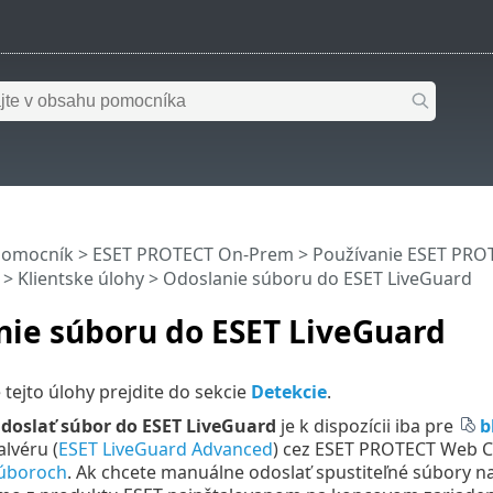
pomocník
>
ESET PROTECT On-Prem
>
Používanie ESET PR
>
Klientske úlohy
> Odoslanie súboru do ESET LiveGuard
nie súboru do ESET LiveGuard
 tejto úlohy prejdite do sekcie
Detekcie
.
doslať súbor do ESET LiveGuard
je k dispozícii iba pre
b
lvéru (
ESET LiveGuard Advanced
) cez ESET PROTECT Web Co
súboroch
. Ak chcete manuálne odoslať spustiteľné súbory 