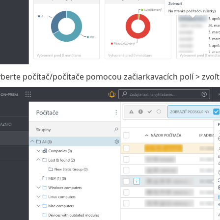
berte počítač/počítače pomocou začiarkavacích polí > zvo