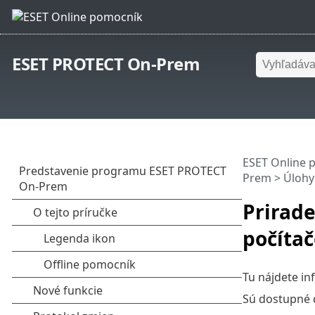
ESET PROTECT On-Prem
ESET Online 
Prem
>
Úlohy
Prirade
počíta
Tu nájdete in
Sú dostupné d