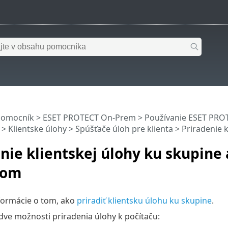
pomocník
>
ESET PROTECT On-Prem
>
Používanie ESET PR
>
Klientske úlohy
>
Spúšťače úloh pre klienta
> Priradenie 
nie klientskej úlohy ku skupine
čom
formácie o tom, ako
priradiť klientsku úlohu ku skupine
.
ve možnosti priradenia úlohy k počítaču: