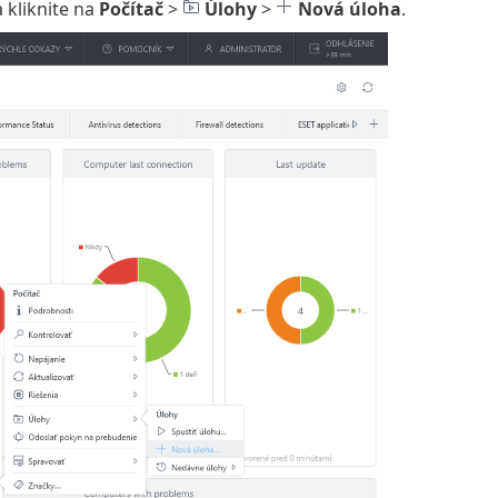
 kliknite na
Počítač
>
Úlohy
>
Nová úloha
.