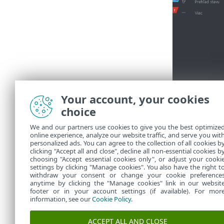
Your account, your cookies
choice
We and our partners use cookies to give you the best optimize
online experience, analyze our website traffic, and serve you wit
personalized ads. You can agree to the collection of all cookies b
Následne sa 
clicking "Accept all and close", decline all non-essential cookies b
choosing "Accept essential cookies only", or adjust your cooki
settings by clicking "Manage cookies". You also have the right t
withdraw your consent or change your cookie preference
anytime by clicking the "Manage cookies" link in our websit
footer or in your account settings (if available). For mor
information, see our
Cookie Policy
.
ACCEPT ALL AND CLOSE