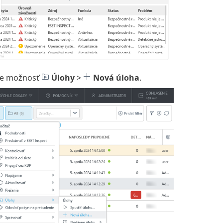
ľte možnosť
Úlohy
>
Nová úloha
.