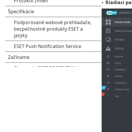
Riadiaci pa
•