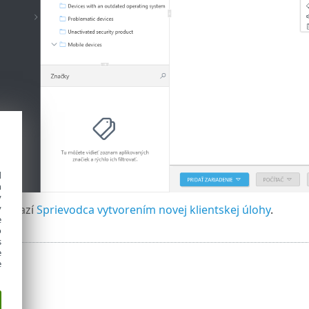
d
h
y
zobrazí
Sprievodca vytvorením novej klientskej úlohy
.
y
e
o
s
e
e