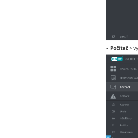
Počítač
> vy
•