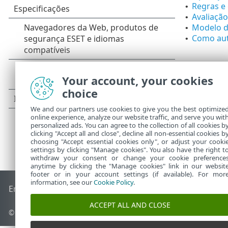
Regras e 
•
Avaliaçã
•
Modelo d
•
Como aut
•
Your account, your cookies
choice
We and our partners use cookies to give you the best optimize
online experience, analyze our website traffic, and serve you wit
personalized ads. You can agree to the collection of all cookies b
clicking "Accept all and close", decline all non-essential cookies b
choosing "Accept essential cookies only", or adjust your cooki
settings by clicking "Manage cookies". You also have the right t
withdraw your consent or change your cookie preference
anytime by clicking the "Manage cookies" link in our websit
footer or in your account settings (if available). For mor
information, see our
Cookie Policy
.
End of Life
Base de conhecimento ESET
Fórum ESET
ESET S
ACCEPT ALL AND CLOSE
© 1992 - 2026 ESET, spol. s r.o. - Todos os direitos reservados.