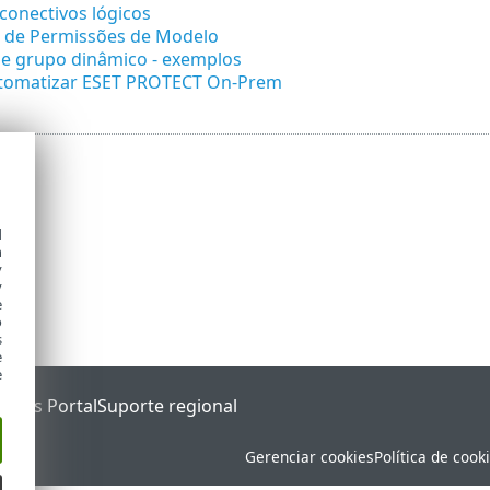
conectivos lógicos
o de Permissões de Modelo
e grupo dinâmico - exemplos
omatizar ESET PROTECT On-Prem
d
h
y
y
e
o
s
e
e
tatus Portal
Suporte regional
Gerenciar cookies
Política de cook