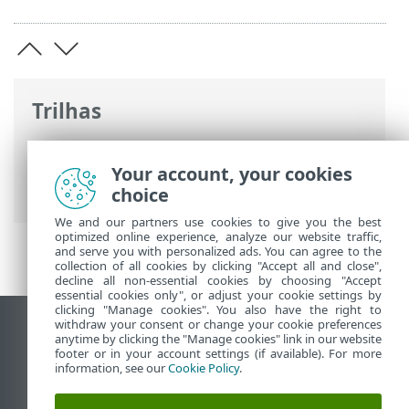
Trilhas
Ajuda on-line ESET
>
ESET PROTECT On-
Prem
>
Iniciar
> Abrir o console da Web
Your account, your cookies
ESET PROTECT
choice
We and our partners use cookies to give you the best
optimized online experience, analyze our website traffic,
and serve you with personalized ads. You can agree to the
collection of all cookies by clicking "Accept all and close",
decline all non-essential cookies by choosing "Accept
essential cookies only", or adjust your cookie settings by
clicking "Manage cookies". You also have the right to
withdraw your consent or change your cookie preferences
Ver site para desktop
anytime by clicking the "Manage cookies" link in our website
footer or in your account settings (if available). For more
End of Life
information, see our
Cookie Policy
.
Base de conhecimento ESET
Fórum ESET