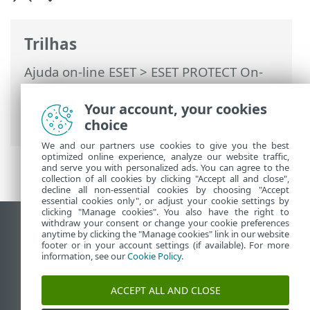
Trilhas
Ajuda on-line ESET
>
ESET PROTECT On-
Prem
>
Iniciar
>
ESET Management
Implantação do agente
> Implantação
Your account, your cookies
local
choice
We and our partners use cookies to give you the best
optimized online experience, analyze our website traffic,
and serve you with personalized ads. You can agree to the
collection of all cookies by clicking "Accept all and close",
decline all non-essential cookies by choosing "Accept
essential cookies only", or adjust your cookie settings by
clicking "Manage cookies". You also have the right to
withdraw your consent or change your cookie preferences
Ver site para desktop
anytime by clicking the "Manage cookies" link in our website
footer or in your account settings (if available). For more
End of Life
information, see our
Cookie Policy
.
Base de conhecimento ESET
Fórum ESET
ACCEPT ALL AND CLOSE
ESET Status Portal