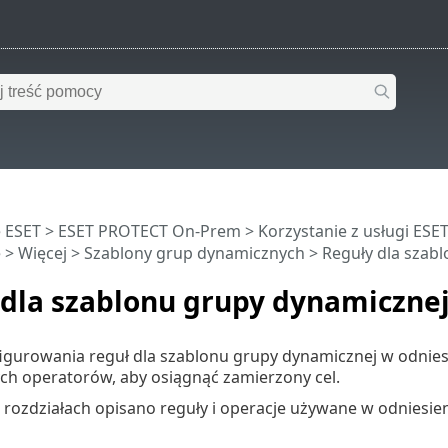
 ESET
>
ESET PROTECT On-Prem
>
Korzystanie z usługi ES
e
>
Więcej
>
Szablony grup dynamicznych
> Reguły dla szab
 dla szablonu grupy dynamiczne
igurowania reguł dla szablonu grupy dynamicznej w odni
ch operatorów, aby osiągnąć zamierzony cel.
 rozdziałach opisano reguły i operacje używane w odniesi