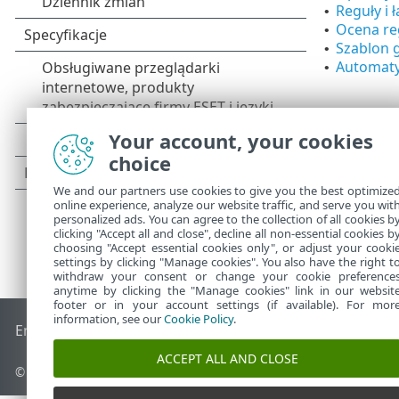
Reguły i 
•
Ocena re
•
Szablon 
•
Automaty
•
Your account, your cookies
choice
We and our partners use cookies to give you the best optimize
online experience, analyze our website traffic, and serve you wit
personalized ads. You can agree to the collection of all cookies b
clicking "Accept all and close", decline all non-essential cookies b
choosing "Accept essential cookies only", or adjust your cooki
settings by clicking "Manage cookies". You also have the right t
withdraw your consent or change your cookie preference
anytime by clicking the "Manage cookies" link in our websit
footer or in your account settings (if available). For mor
information, see our
Cookie Policy
.
End of Life
Baza wiedzy ESET
Forum ESET
ESET Status Port
ACCEPT ALL AND CLOSE
© 1992 - 2026 ESET, spol. s r.o. – Wszelkie prawa zastrzeżone.