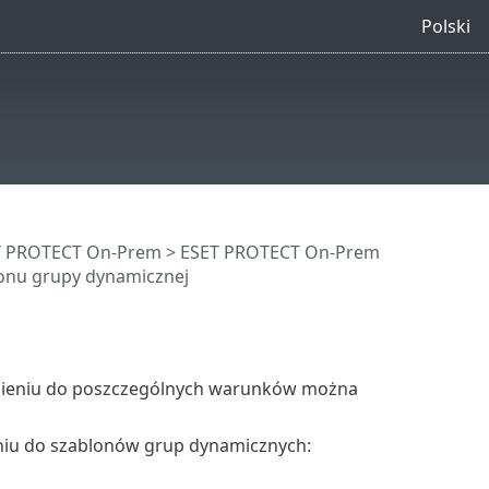
Polski
ET PROTECT On-Prem
>
ESET PROTECT On-Prem
lonu grupy dynamicznej
j
esieniu do poszczególnych warunków można
eniu do szablonów grup dynamicznych: