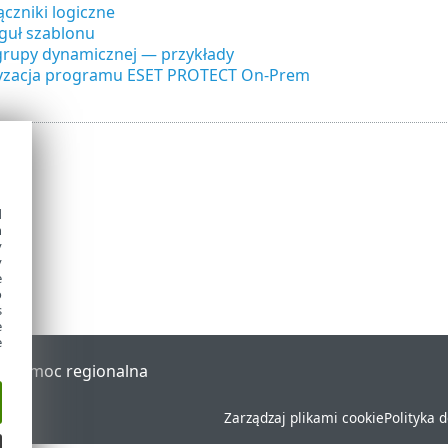
łączniki logiczne
guł szablonu
grupy dynamicznej — przykłady
zacja programu ESET PROTECT On-Prem
d
h
y
y
e
o
s
e
e
al
Pomoc regionalna
Zarządzaj plikami cookie
Polityka 