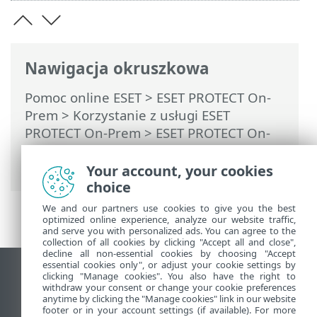
Nawigacja okruszkowa
Pomoc online ESET
>
ESET PROTECT On-
Prem
>
Korzystanie z usługi ESET
PROTECT On-Prem
>
ESET PROTECT On-
Prem Menu główne
>
Raporty
> Raport
dzienników audytów
Your account, your cookies
choice
We and our partners use cookies to give you the best
optimized online experience, analyze our website traffic,
and serve you with personalized ads. You can agree to the
collection of all cookies by clicking "Accept all and close",
decline all non-essential cookies by choosing "Accept
essential cookies only", or adjust your cookie settings by
Wyświetl witrynę internetową dla
clicking "Manage cookies". You also have the right to
withdraw your consent or change your cookie preferences
komputerów
anytime by clicking the "Manage cookies" link in our website
footer or in your account settings (if available). For more
End of Life