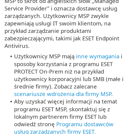
MSP to skrót od angielskich słów „Managed
Service Provider” i oznacza dostawcę usług
zarządzanych. Użytkownicy MSP zwykle
zapewniają usługi IT swoim klientom, na
przykład zarządzanie produktami
zabezpieczającymi, takimi jak ESET Endpoint
Antivirus.
Użytkownicy MSP mają
inne wymagania
i
•
sposoby korzystania z programu ESET
PROTECT On-Prem niż na przykład
użytkownicy korporacyjni lub SMB (małe i
średnie firmy). Zobacz zalecane
scenariusze wdrożenia dla firmy MSP
.
Aby uzyskać więcej informacji na temat
•
programu ESET MSP, skontaktuj się z
lokalnym partnerem firmy ESET lub
odwiedź stronę
Programu dostawców
usług zarządzanych firmy ESET.