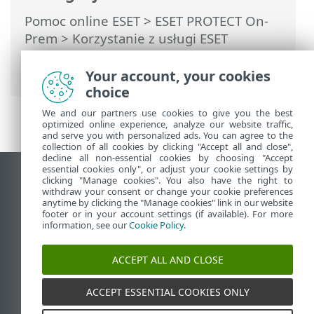
Pomoc online ESET
>
ESET PROTECT On-
Prem
>
Korzystanie z usługi ESET
PROTECT On-Prem
> ESET PROTECT On-
Prem dla dostawców usług zarządzanych
Your account, your cookies
choice
We and our partners use cookies to give you the best
optimized online experience, analyze our website traffic,
and serve you with personalized ads. You can agree to the
collection of all cookies by clicking "Accept all and close",
decline all non-essential cookies by choosing "Accept
essential cookies only", or adjust your cookie settings by
Wyświetl witrynę internetową dla
clicking "Manage cookies". You also have the right to
withdraw your consent or change your cookie preferences
komputerów
anytime by clicking the "Manage cookies" link in our website
footer or in your account settings (if available). For more
End of Life
information, see our
Cookie Policy
.
Baza wiedzy ESET
Forum ESET
ACCEPT ALL AND CLOSE
ESET Status Portal
Pomoc regionalna
ACCEPT ESSENTIAL COOKIES ONLY