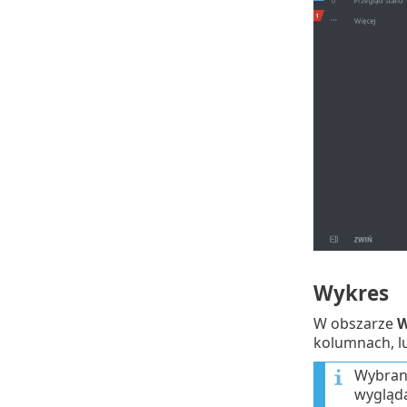
Wykres
W obszarze
W
kolumnach, 
Wybrany
wygląda