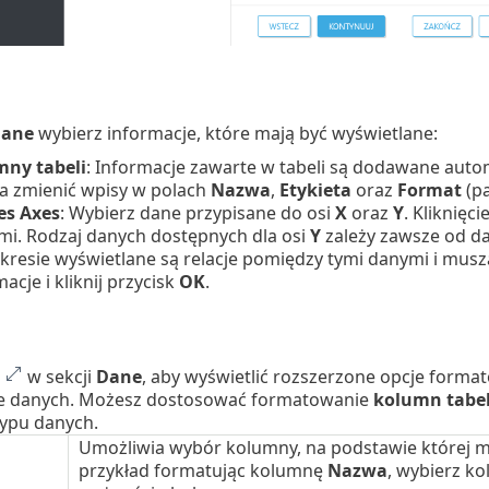
ane
wybierz informacje, które mają być wyświetlane:
ny tabeli
: Informacje zawarte w tabeli są dodawane aut
 zmienić wpisy w polach
Nazwa
,
Etykieta
oraz
Format
(pa
es Axes
: Wybierz dane przypisane do osi
X
oraz
Y
. Kliknięci
mi. Rodzaj danych dostępnych dla osi
Y
zależy zawsze od d
kresie wyświetlane są relacje pomiędzy tymi danymi i mus
acje i kliknij przycisk
OK
.
l
w sekcji
Dane
, aby wyświetlić rozszerzone opcje forma
e danych. Możesz dostosować formatowanie
kolumn tabel
typu danych.
Umożliwia wybór kolumny, na podstawie której 
przykład formatując kolumnę
Nazwa
, wybierz k