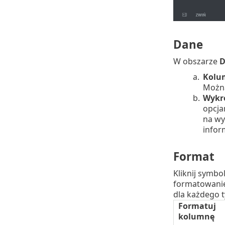
Dane
W obszarze
D
a.
Kolum
Można
b.
Wykr
opcja
na wy
inform
Format
Kliknij symbo
formatowani
dla każdego 
Formatuj
kolumnę