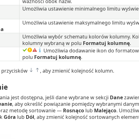
ważności obok nazw.
Umożliwia ustawienie minimalnego limitu wyświet
Umożliwia ustawienie maksymalnego limitu wyświ
na
Umożliwia wybór schematu kolorów kolumny. Kol
kolumny wybraną w polu
Formatuj kolumnę
.
Umożliwia dodawanie ikon do formatowa
polu
Formatuj kolumnę
.
 z przycisków
, aby zmienić kolejność kolumn.
ie
nia jest dostępna, jeśli dane wybrane w sekcji
Dane
zawier
wanie
, aby określić powiązanie pomiędzy wybranymi danym
oraz metodę sortowanie —
Rosnąco
lub
Malejąco
. Umożliw
sk
Góra
lub
Dół
, aby zmienić kolejność sortowanych element