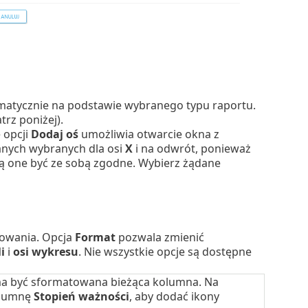
omatycznie na podstawie wybranego typu raportu.
trz poniżej).
e opcji
Dodaj oś
umożliwia otwarcie okna z
anych wybranych dla osi
X
i na odwrót, ponieważ
zą one być ze sobą zgodne. Wybierz żądane
towania. Opcja
Format
pozwala zmienić
i
i
osi wykresu
. Nie wszystkie opcje są dostępne
ma być sformatowana bieżąca kolumna. Na
olumnę
Stopień ważności
, aby dodać ikony