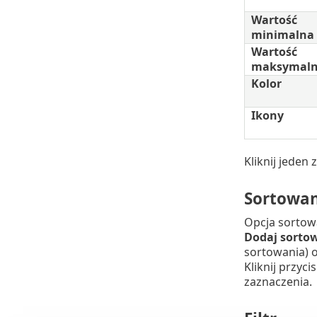
Wartość
minimalna
Wartość
maksymal
Kolor
Ikony
Kliknij jeden
Sortowan
Opcja sortowa
Dodaj sorto
sortowania) 
Kliknij przyci
zaznaczenia.