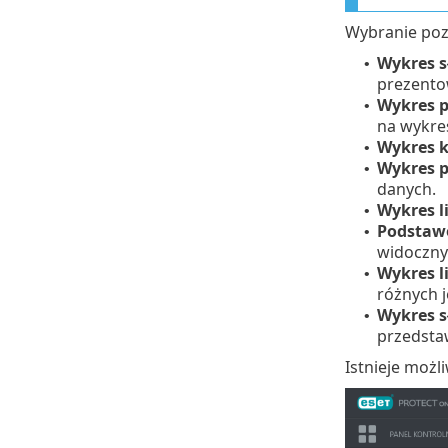
Wybranie poz
Wykres 
•
prezento
Wykres 
•
na wykre
Wykres 
•
Wykres p
•
danych.
Wykres 
•
Podstaw
•
widoczny
Wykres 
•
różnych 
Wykres 
•
przedsta
Istnieje możl