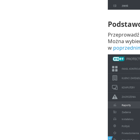
Podstaw
Przeprowadź 
Można wybiera
w
poprzednim