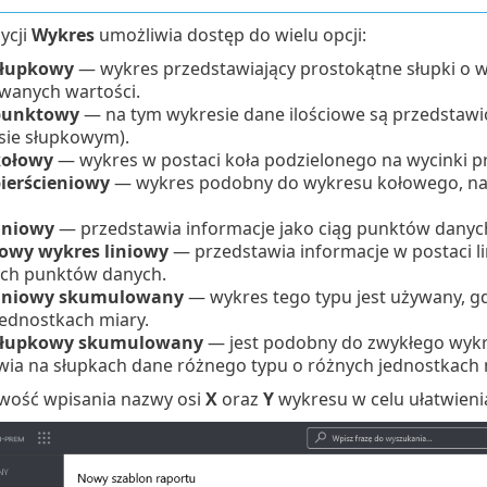
ycji
Wykres
umożliwia dostęp do wielu opcji:
słupkowy
— wykres przedstawiający prostokątne słupki o 
wanych wartości.
punktowy
— na tym wykresie dane ilościowe są przedstaw
sie słupkowym).
kołowy
— wykres w postaci koła podzielonego na wycinki p
ierścieniowy
— wykres podobny do wykresu kołowego, na 
liniowy
— przedstawia informacje jako ciąg punktów danych 
owy wykres liniowy
— przedstawia informacje w postaci li
ch punktów danych.
liniowy skumulowany
— wykres tego typu jest używany, gd
jednostkach miary.
słupkowy skumulowany
— jest podobny do zwykłego wyk
wia na słupkach dane różnego typu o różnych jednostkach 
iwość wpisania nazwy osi
X
oraz
Y
wykresu w celu ułatwieni