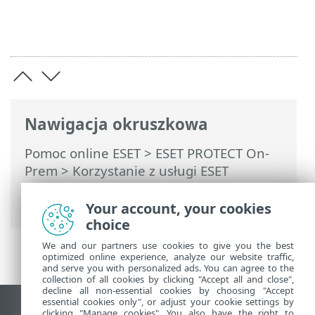
Nawigacja okruszkowa
Pomoc online ESET
>
ESET PROTECT On-
Prem
>
Korzystanie z usługi ESET
PROTECT On-Prem
> ESET PROTECT On-
Prem — informacje
Your account, your cookies
choice
We and our partners use cookies to give you the best
optimized online experience, analyze our website traffic,
and serve you with personalized ads. You can agree to the
collection of all cookies by clicking "Accept all and close",
decline all non-essential cookies by choosing "Accept
essential cookies only", or adjust your cookie settings by
Wyświetl witrynę internetową dla
clicking "Manage cookies". You also have the right to