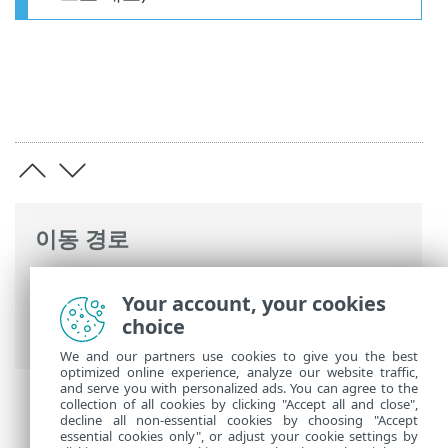
이동 경로
ESET 온라인 도움말
>
ESET PROTECT On-
Your account, your cookies
Prem
>
ESET PROTECT On-Prem 사용
> 자
choice
동 업데이트
We and our partners use cookies to give you the best
optimized online experience, analyze our website traffic,
and serve you with personalized ads. You can agree to the
collection of all cookies by clicking "Accept all and close",
decline all non-essential cookies by choosing "Accept
essential cookies only", or adjust your cookie settings by