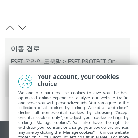
이동 경로
ESET 온라인 도움말
>
ESET PROTECT On-
Prem
>
ESET PROTECT On-Prem 사용
>
Your account, your cookies
ESET PROTECT On-Prem 기본 메뉴
>
탐지
choice
> 제외 생성
We and our partners use cookies to give you the best
optimized online experience, analyze our website traffic,
and serve you with personalized ads. You can agree to the
collection of all cookies by clicking "Accept all and close",
decline all non-essential cookies by choosing "Accept
essential cookies only", or adjust your cookie settings by
clicking "Manage cookies". You also have the right to
withdraw your consent or change your cookie preferences
anytime by clicking the "Manage cookies" link in our website
데스크톱 사이트 보기
footer or in your account settings (if available). For more