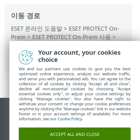
이동 경로
ESET 온라인 도움말
>
ESET PROTECT On-
Prem
>
ESET PROTECT On-Prem 사용
>
ESET PROTECT On-Prem 기본 메뉴
>
자세
Your account, your cookies
히
>
인증서
>
피어 인증서
> 새 인증서 만들
choice
기
We and our partners use cookies to give you the best
optimized online experience, analyze our website traffic,
and serve you with personalized ads. You can agree to the
collection of all cookies by clicking "Accept all and close",
decline all non-essential cookies by choosing "Accept
essential cookies only", or adjust your cookie settings by
clicking "Manage cookies". You also have the right to
withdraw your consent or change your cookie preferences
anytime by clicking the "Manage cookies" link in our website
데스크톱 사이트 보기
footer or in your account settings (if available). For more
End of Life
information, see our
Cookie Policy
.
ESET 지식 베이스
ACCEPT ALL AND CLOSE
ESET 포럼