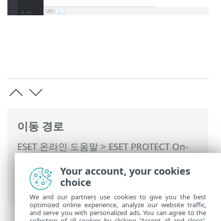
이동 경로
ESET 온라인 도움말
>
ESET PROTECT On-
Prem
>
ESET PROTECT On-Prem 사용
>
Your account, your cookies
ESET PROTECT On-Prem 기본 메뉴
>
자세
choice
히
>
컴퓨터 사용자
> 새 사용자 추가
We and our partners use cookies to give you the best
optimized online experience, analyze our website traffic,
and serve you with personalized ads. You can agree to the
collection of all cookies by clicking "Accept all and close",