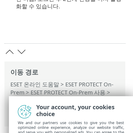
화할 수 있습니다.
이동 경로
ESET 온라인 도움말
>
ESET PROTECT On-
Prem
>
ESET PROTECT On-Prem 사용
>
ESET PROTECT On-Prem 기본 메뉴
>
자세
Your account, your cookies
히
>
접근 권한
>
사용자
>
사용자에게 권한
choice
집합 할당
> 2단계 인증
We and our partners use cookies to give you the best
optimized online experience, analyze our website traffic,
and serve you with personalized ads. You can agree to the