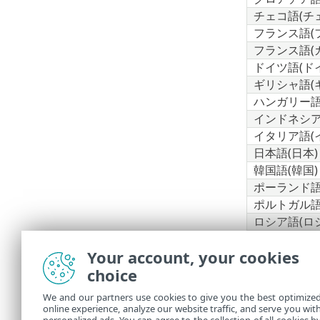
チェコ語(チ
フランス語(
フランス語(
ドイツ語(ド
ギリシャ語(
ハンガリー語
インドネシア
イタリア語(
日本語(日本)
韓国語(韓国)
ポーランド語
ポルトガル語
ロシア語(ロ
スペイン語(
Your account, your cookies
スペイン語(
choice
スロバキア語
トルコ語(ト
We and our partners use cookies to give you the best optimize
ウクライナ語
online experience, analyze our website traffic, and serve you wit