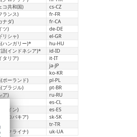
ェコ共和国)
cs-CZ
フランス)
fr-FR
カナダ)
fr-CA
イツ)
de-DE
ギリシャ)
el-GR
(ハンガリー)*
hu-HU
語(インドネシア)*
id-ID
イタリア)
it-IT
ja-JP
ko-KR
(ポーランド)
pl-PL
(ブラジル)
pt-BR
シア)
ru-RU
チリ)
es-CL
スペイン)
es-ES
(スロバキア)
sk-SK
ルコ)
tr-TR
d
(ウクライナ)
uk-UA
h