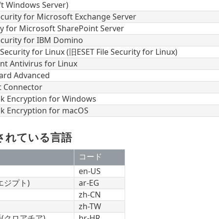
ft Windows Server)
curity for Microsoft Exchange Server
y for Microsoft SharePoint Server
ecurity for IBM Domino
Security for Linux (旧ESET File Security for Linux)
t Antivirus for Linux
ard Advanced
t Connector
isk Encryption for Windows
isk Encryption for macOS
されている言語
コード
en-US
エジプト)
ar-EG
zh-CN
zh-TW
(クロアチア)
hr-HR